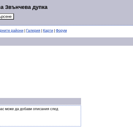
за Звънчева дупка
ерните райони
|
Галерия
|
Карти
|
Форум
вас може да добави описания след