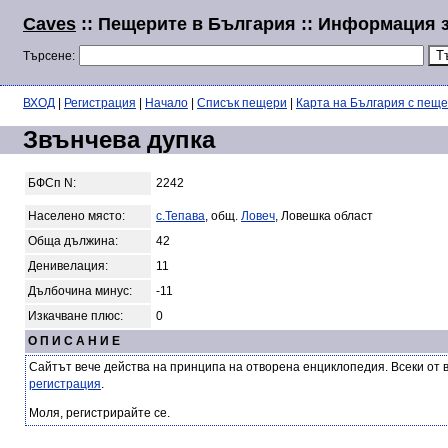
Caves
:: Пещерите в България :: Информация 
Търсене:
ВХОД
|
Регистрация
|
Начало
|
Списък пещери
|
Карта на България с пещ
Звънчева дупка
БФСп N:
2242
Населено място:
с.Тепава
, общ.
Ловеч
, Ловешка област
Обща дължина:
42
Денивелация:
11
Дълбочина минус:
-11
Изкачване плюс:
0
О П И С А Н И Е
Сайтът вече действа на принципа на отворена енциклопедия. Всеки от 
регистрация
.
Моля, регистрирайте се.