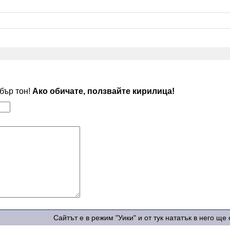
обър тон!
Ако обичате, ползвайте кирилица!
Сайтът е в режим "Уики" и от тук нататък в него щ