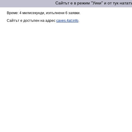
Сайтът е в режим "Уики" и от тук ната
Време: 4 милисекунди, изпълнени 6 заявки.
Сайтът е достъпен на адрес
caves.4at.info
.