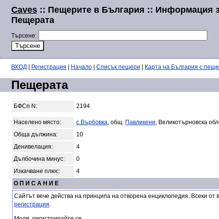
Caves
:: Пещерите в България :: Информация 
Пещерата
Търсене:
ВХОД
|
Регистрация
|
Начало
|
Списък пещери
|
Карта на България с пещ
Пещерата
БФСп N:
2194
Населено място:
с.Върбовка
, общ.
Павликени
, Великотърновска обл
Обща дължина:
10
Денивелация:
4
Дълбочина минус:
0
Изкачване плюс:
4
О П И С А Н И Е
Сайтът вече действа на принципа на отворена енциклопедия. Всеки от 
регистрация
.
Моля, регистрирайте се.