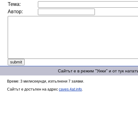
Тема:
Автор:
Сайтът е в режим "Уики" и от тук ната
Време: 3 милисекунди, изпълнени 7 заявки.
Сайтът е достъпен на адрес
caves.4at.info
.