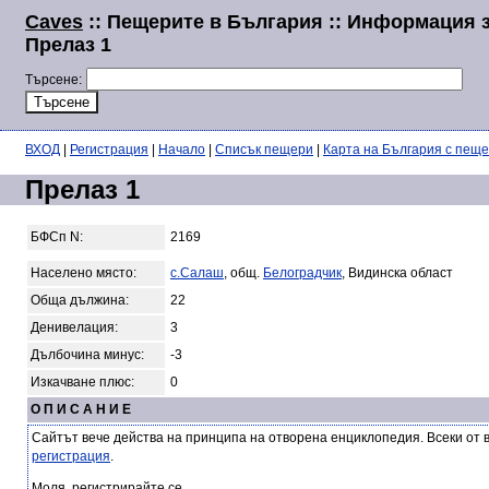
Caves
:: Пещерите в България :: Информация 
Прелаз 1
Търсене:
ВХОД
|
Регистрация
|
Начало
|
Списък пещери
|
Карта на България с пещ
Прелаз 1
БФСп N:
2169
Населено място:
с.Салаш
, общ.
Белоградчик
, Видинска област
Обща дължина:
22
Денивелация:
3
Дълбочина минус:
-3
Изкачване плюс:
0
О П И С А Н И Е
Сайтът вече действа на принципа на отворена енциклопедия. Всеки от 
регистрация
.
Моля, регистрирайте се.