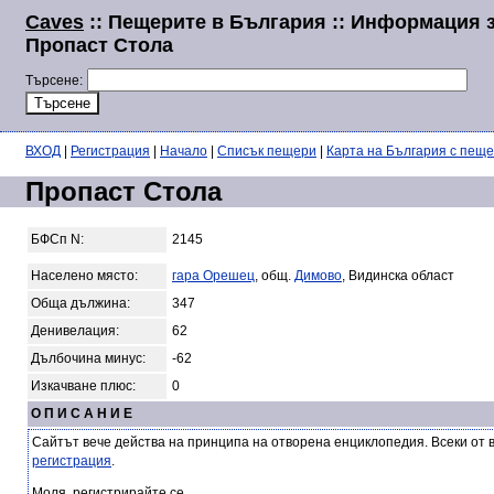
Caves
:: Пещерите в България :: Информация 
Пропаст Стола
Търсене:
ВХОД
|
Регистрация
|
Начало
|
Списък пещери
|
Карта на България с пещ
Пропаст Стола
БФСп N:
2145
Населено място:
гара Орешец
, общ.
Димово
, Видинска област
Обща дължина:
347
Денивелация:
62
Дълбочина минус:
-62
Изкачване плюс:
0
О П И С А Н И Е
Сайтът вече действа на принципа на отворена енциклопедия. Всеки от 
регистрация
.
Моля, регистрирайте се.