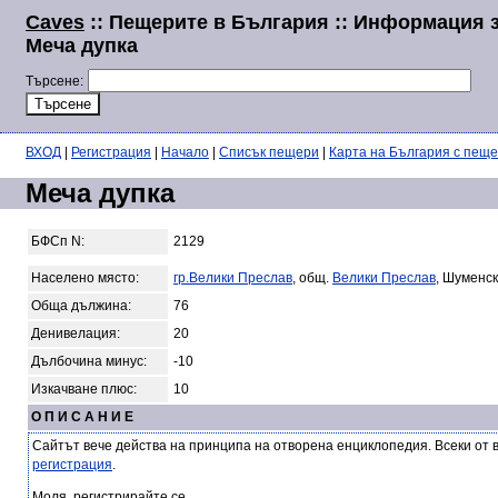
Caves
:: Пещерите в България :: Информация 
Меча дупка
Търсене:
ВХОД
|
Регистрация
|
Начало
|
Списък пещери
|
Карта на България с пещ
Меча дупка
БФСп N:
2129
Населено място:
гр.Велики Преслав
, общ.
Велики Преслав
, Шуменск
Обща дължина:
76
Денивелация:
20
Дълбочина минус:
-10
Изкачване плюс:
10
О П И С А Н И Е
Сайтът вече действа на принципа на отворена енциклопедия. Всеки от 
регистрация
.
Моля, регистрирайте се.