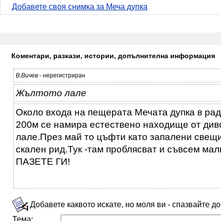
Добавете своя снимка за Меча дупка
Коментари, разкази, истории, допълнителна информация
В.Вичев
- нерегистриран
Жълтото лале
Около входа на пещерата Мечата дупка в рад
200м се намира естествено находище от див
лале.През май то цъфти като запалени свещи
скален рид.Тук -там проблясват и съвсем мал
ПАЗЕТЕ ГИ!
Добавете каквото искате, но моля ви - спазвайте д
Тема: