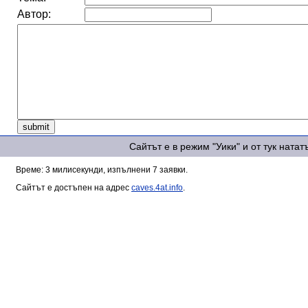
Автор:
Сайтът е в режим "Уики" и от тук ната
Време: 3 милисекунди, изпълнени 7 заявки.
Сайтът е достъпен на адрес
caves.4at.info
.