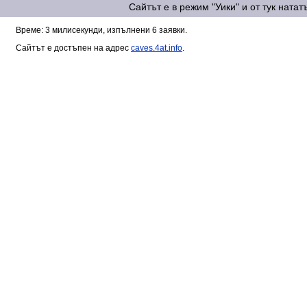
Сайтът е в режим "Уики" и от тук ната
Време: 3 милисекунди, изпълнени 6 заявки.
Сайтът е достъпен на адрес
caves.4at.info
.