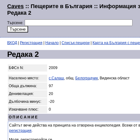
Caves
:: Пещерите в България :: Информация 
Редака 2
Търсене:
ВХОД
|
Регистрация
|
Начало
|
Списък пещери
|
Карта на България с пещ
Редака 2
БФСп N:
2009
Населено място:
с.Салаш
, общ.
Белоградчик
, Видинска област
Обща дължина:
97
Денивелация:
20
Дълбочина минус:
-20
Изкачване плюс:
0
О П И С А Н И Е
Сайтът вече действа на принципа на отворена енциклопедия. Всеки от 
регистрация
.
Моля, регистрирайте се.