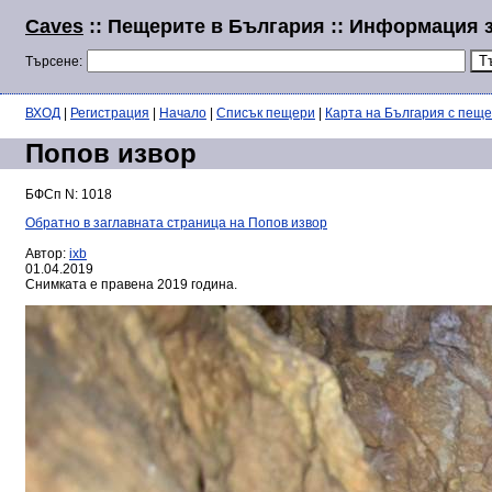
Caves
:: Пещерите в България :: Информация 
Търсене:
ВХОД
|
Регистрация
|
Начало
|
Списък пещери
|
Карта на България с пещ
Попов извор
БФСп N: 1018
Обратно в заглавната страница на Попов извор
Автор:
ixb
01.04.2019
Снимката е правена 2019 година.