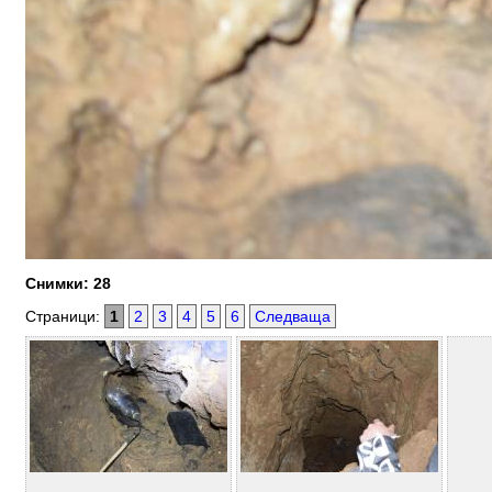
Снимки: 28
Страници:
1
2
3
4
5
6
Следваща