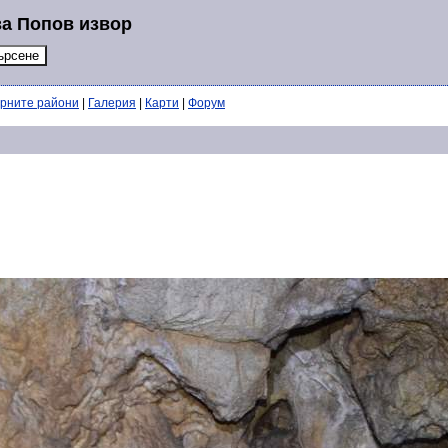
за Попов извор
ерните райони
|
Галерия
|
Карти
|
Форум