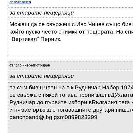
danailspeleo
за старите пещерняци
Можеш да се свържеш с Иво Чичев също бивш
който пуска често снимки от пещерата. На с
"Вертикал" Перник.
dancho
- нерегистриран
за старите пещерняци
аз съм бивш член на п.к.Рудничар.Набор 1974
се свържа с някой тогава прониквал вДУхлат
Рудничар до първите избори вБългария сега 
и нямам връзка с тогавашните другари.пишете
danchoand@.bg gsm0899828399