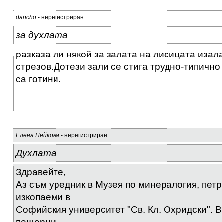
dancho
- нерегистриран
за духлата
разказа ли някой за залата на лисицата изал
стрезов.Дотези зали се стига трудно-типично
са готини.
Елена Нейкова
- нерегистриран
Духлата
Здравейте,
Аз съм уредник в Музея по минералогия, пет
изкопаеми в
Софийския университет "Св. Кл. Охридски". В
пещерни