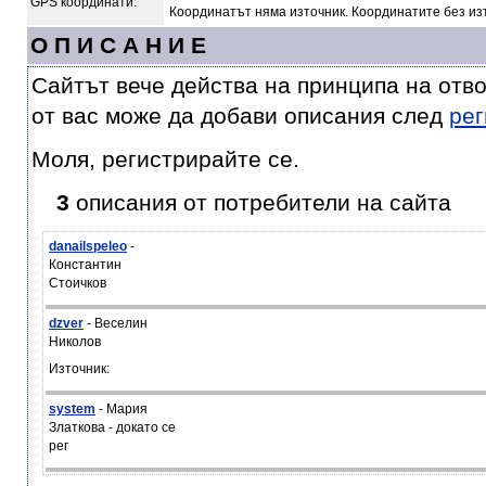
GPS координати:
Координатът няма източник. Координатите без из
О П И С А Н И Е
Сайтът вече действа на принципа на отв
от вас може да добави описания след
рег
Моля, регистрирайте се.
3
описания от потребители на сайта
danailspeleo
-
Константин
Стоичков
dzver
- Веселин
Николов
Източник:
system
- Мария
Златкова - докато се
рег