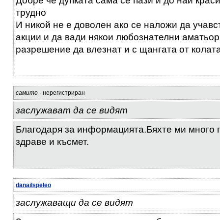
Добре че дупката сама се пази и до най крас
трудно
И никой не е доволен ако се наложи да учавс
акции и да вади някои любознателни аматьор
разрешение да влезнат и с щангата от колат
самито
- нерегистриран
заслужават да се видят
Благодаря за информацията.Бяхте ми много 
здраве и късмет.
danailspeleo
заслужаващи да се видят