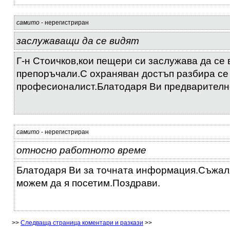
самито
- нерегистриран
заслужаващи да се видят
Г-н Стоичков,кои пещери си заслужава да се 
препоръчали.С охраняван достъп разбира се
професионалист.Блатодаря Ви предварителн
самито
- нерегистриран
относно работното време
Блатодаря Ви за точната информация.Съжал
можем да я посетим.Поздрави.
>>
Следваща страница коментари и разкази
>>