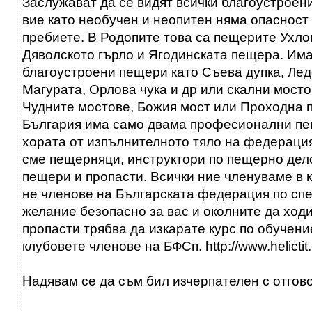
Заслужават да се видят всички благоустроен
вие като необучен и неопитен няма опасност 
пребиете. В Родопите това са пещерите Ухло
Дяволското гърло и Ягодинската пещера. Им
благоустроени пещери като Съева дупка, Лед
Магурата, Орлова чука и др или скални мост
Чудните мостове, Божия мост или Проходна п
България има само двама професионални пе
хората от изпълнителното тяло на федерация
сме пещерняци, инструктори по пещерно дело
пещери и пропасти. Всички ние членуваме в 
не членове на Българската федерация по спе
желание безопасно за вас и околните да ход
пропасти трябва да изкарате курс по обучени
клубовете членове на БФСп. http://www.helictit
Надявам се да съм бил изчерпателен с отгово