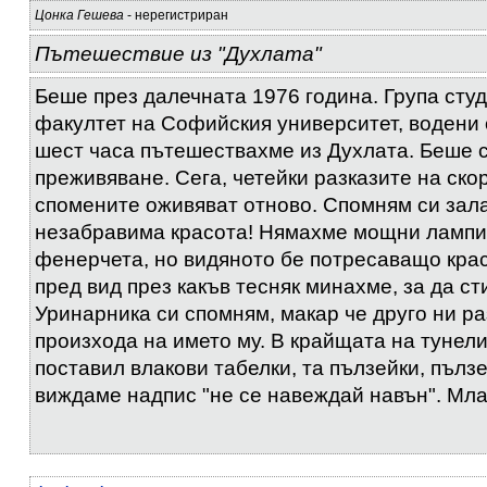
Цонка Гешева
- нерегистриран
Пътешествие из "Духлата"
Беше през далечната 1976 година. Група сту
факултет на Софийския университет, водени 
шест часа пътешествахме из Духлата. Беше 
преживяване. Сега, четейки разказите на ско
спомените оживяват отново. Спомням си зала
незабравима красота! Нямахме мощни лампи,
фенерчета, но видяното бе потресаващо крас
пред вид през какъв тесняк минахме, за да ст
Уринарника си спомням, макар че друго ни ра
произхода на името му. В крайщата на тунели
поставил влакови табелки, та пълзейки, пълз
виждаме надпис "не се навеждай навън". Млад