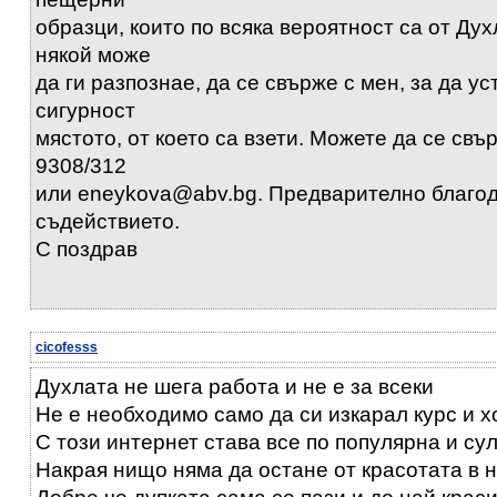
образци, които по всяка вероятност са от Дух
някой може
да ги разпознае, да се свърже с мен, за да у
сигурност
мястото, от което са взети. Можете да се свър
9308/312
или eneykova@abv.bg. Предварително благод
съдействието.
С поздрав
cicofesss
Духлата не шега работа и не е за всеки
Не е необходимо само да си изкарал курс и х
С този интернет става все по популярна и су
Накрая нищо няма да остане от красотата в 