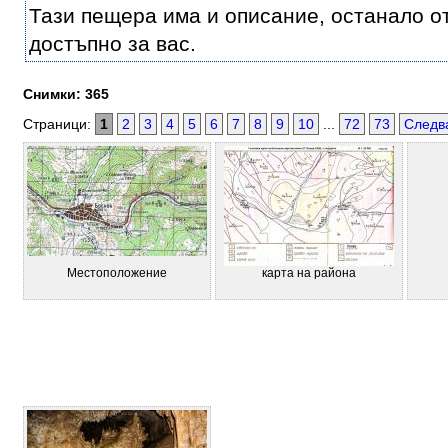
Тази пещера има и описание, останало от 
достъпно за вас.
Снимки: 365
Страници:
1
2
3
4
5
6
7
8
9
10
...
72
73
Следв
Местоположение
карта на района