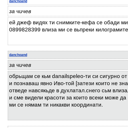
danchoand
за чичев
ей джеф видях ти снимките-кефа се обади ми
0899828399 влиза ми се вьпреки килограмит
danchoand
за чичев
обрьщам се кьм danаilspeleo-ти си сигурно о
и познаваш явно Иво-той [затези които не зн
отведе навсякьде в духлатал.снего сьм влиза
и сме видели красоти за които всеки може да
ми се нямам ти никакви координати.