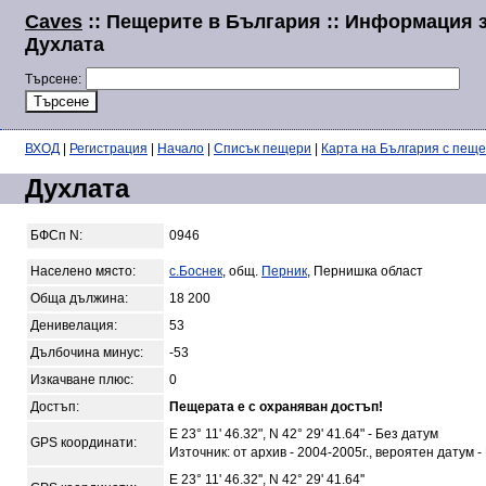
Caves
:: Пещерите в България :: Информация 
Духлата
Търсене:
ВХОД
|
Регистрация
|
Начало
|
Списък пещери
|
Карта на България с пещ
Духлата
БФСп N:
0946
Населено място:
с.Боснек
, общ.
Перник
, Пернишка област
Обща дължина:
18 200
Денивелация:
53
Дълбочина минус:
-53
Изкачване плюс:
0
Достъп:
Пещерата е с охраняван достъп!
E 23° 11' 46.32", N 42° 29' 41.64" - Без датум
GPS координати:
Източник: от архив - 2004-2005г., вероятен датум -
E 23° 11' 46.32'', N 42° 29' 41.64''