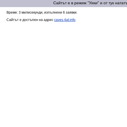
Сайтът е в режим "Уики" и от тук ната
Време: 3 милисекунди, изпълнени 6 заявки.
Сайтът е достъпен на адрес
caves.4at.info
.