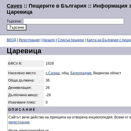
Caves
:: Пещерите в България :: Информация 
Царевица
Търсене:
ВХОД
|
Регистрация
|
Начало
|
Списък пещери
|
Карта на България с пещ
Царевица
БФСп N:
1628
Населено място:
с.Салаш
, общ.
Белоградчик
, Видинска област
Обща дължина:
36
Денивелация:
26
Дълбочина минус:
-26
Изкачване плюс:
0
О П И С А Н И Е
Сайтът вече действа на принципа на отворена енциклопедия. Всеки от 
регистрация
.
Моля, регистрирайте се.