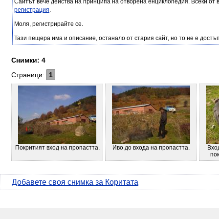
Сайтът вече действа на принципа на отворена енциклопедия. Всеки от 
регистрация
.
Моля, регистрирайте се.
Тази пещера има и описание, останало от стария сайт, но то не е достъп
Снимки: 4
Страници:
1
Покритият вход на пропастта.
Иво до входа на пропастта.
Вхо
пок
Добавете своя снимка за Коритата