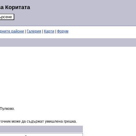
за Коритата
ерните райони
|
Галерия
|
Карти
|
Форум
 Пулково.
точник може да съдържат умишлена грешка.