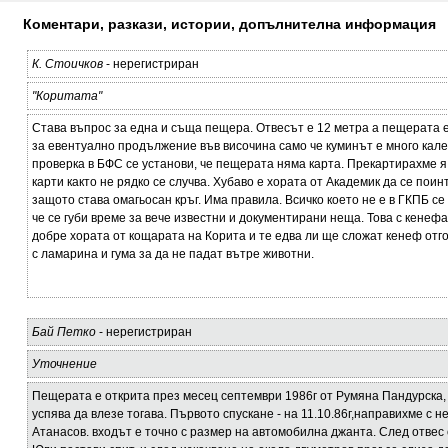
Коментари, разкази, истории, допълнителна информация
К. Стоичков
- нерегистриран
"Коритата"
Става въпрос за една и съща пещера. Отвесът е 12 метра а пещерата 
за евентуално продължение във височина само че куминът е много кале
проверка в БФС се установи, че пещерата няма карта. Прекартирахме я 
карти както не рядко се случва. Хубаво е хората от Академик да се поин
защото става омагьосан кръг. Има правила. Всичко което не е в ГКПБ се
че се губи време за вече известни и документирани неща. Това с кенеф
добре хората от кощарата на Корита и те едва ли ще сложат кенеф отг
с ламарина и гума за да не падат вътре животни.
Бай Петко
- нерегистриран
Уточнение
Пещерата е открита през месец септември 1986г от Румяна Пандурска,
успява да влезе тогава. Първото спускане - на 11.10.86г,направихме с 
Атанасов. входът е точно с размер на автомобилна джанта. След отвес 