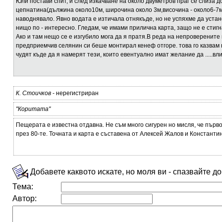
Юли постави спит, и след изкачване на около двуметров праг се слиза до
цепнатина(дължина около10м, широчина около 3м,височина - около6-7м)
наводнявало. Явно водата е изтичала отнякъде, но не успяхме да уста
нищо по - интересно. Гледам, че имами прилична карта, защо не е стиг
Ако и там нещо се е изгубило мога да я пратя.В реда на непроверените
предприемчив селянин си беше монтирал кенеф отгоре. това го казвам н
чудят къде да я намерят тези, които евентуално имат желание да .....вли
К. Стоичков
- нерегистриран
"Коритата"
Пещерата е известна отдавна. Не съм много сигурен но мисля, че първ
през 80-те. Точната и карта е съставена от Алексей Жалов и Константи
Добавете каквото искате, но моля ви - спазвайте д
Тема:
Автор: