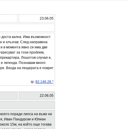
23.06.05
е доста кална. Има възможност
н и хлъзгав. След направена
и в момента явно си има две
тересуват за този проблем,
 прекартира. Лошотов случая е,
а е легенда. Познавам много
оре. Входа на пещерата е покрит
ip:
82.146.26.*
22.06.05
 която поради липса на въже не
нея, Иван Пандурски и Юлиан
около 15м, на който още тогава