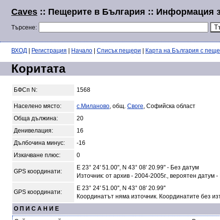
Caves
:: Пещерите в България :: Информация 
Търсене:
ВХОД
|
Регистрация
|
Начало
|
Списък пещери
|
Карта на България с пещ
Коритата
БФСп N:
1568
Населено място:
с.Миланово
, общ.
Своге
, Софийска област
Обща дължина:
20
Денивелация:
16
Дълбочина минус:
-16
Изкачване плюс:
0
E 23° 24' 51.00", N 43° 08' 20.99" - Без датум
GPS координати:
Източник: от архив - 2004-2005г., вероятен датум -
E 23° 24' 51.00'', N 43° 08' 20.99''
GPS координати:
Координатът няма източник. Координатите без из
О П И С А Н И Е