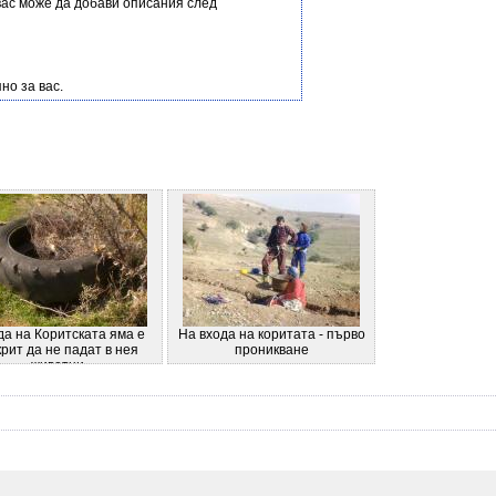
вас може да добави описания след
но за вас.
да на Коритската яма е
На входа на коритата - първо
рит да не падат в нея
проникване
животни.