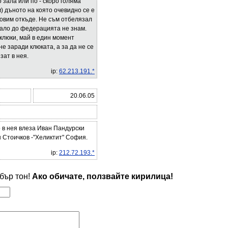
 зала или по - скоро голяма
 дъното на която очевидно се е
новим откъде. Не съм отбелязал
нало до федерацията не знам.
 клюки, май в един момент
е заради клюката, а за да не се
зат в нея.
ip:
62.213.191.*
20.06.05
о в нея влеза Иван Пандурски
н Стоичков -"Хеликтит" София.
ip:
212.72.193.*
обър тон!
Ако обичате, ползвайте кирилица!