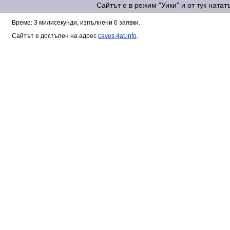
Сайтът е в режим "Уики" и от тук ната
Време: 3 милисекунди, изпълнени 6 заявки.
Сайтът е достъпен на адрес
caves.4at.info
.