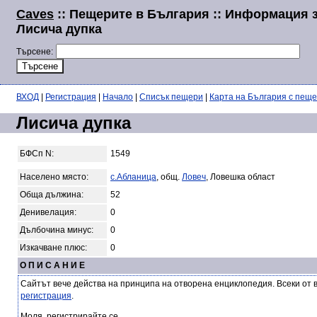
Caves
:: Пещерите в България :: Информация 
Лисича дупка
Търсене:
ВХОД
|
Регистрация
|
Начало
|
Списък пещери
|
Карта на България с пещ
Лисича дупка
БФСп N:
1549
Населено място:
с.Абланица
, общ.
Ловеч
, Ловешка област
Обща дължина:
52
Денивелация:
0
Дълбочина минус:
0
Изкачване плюс:
0
О П И С А Н И Е
Сайтът вече действа на принципа на отворена енциклопедия. Всеки от 
регистрация
.
Моля, регистрирайте се.