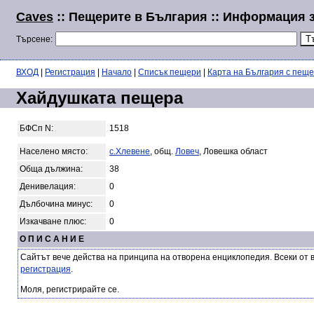
Caves
:: Пещерите в България :: Информация 
Търсене:
ВХОД
|
Регистрация
|
Начало
|
Списък пещери
|
Карта на България с пещ
Хайдушката пещера
БФСп N:
1518
Населено място:
с.Хлевене
, общ.
Ловеч
, Ловешка област
Обща дължина:
38
Денивелация:
0
Дълбочина минус:
0
Изкачване плюс:
0
О П И С А Н И Е
Сайтът вече действа на принципа на отворена енциклопедия. Всеки от 
регистрация
.
Моля, регистрирайте се.