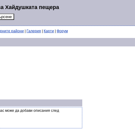
за Хайдушката пещера
ерните райони
|
Галерия
|
Карти
|
Форум
вас може да добави описания след