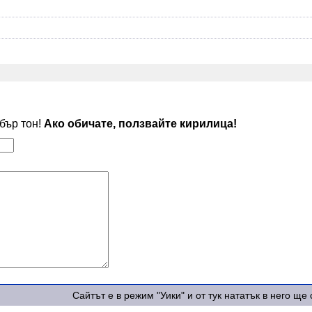
обър тон!
Ако обичате, ползвайте кирилица!
Сайтът е в режим "Уики" и от тук нататък в него щ