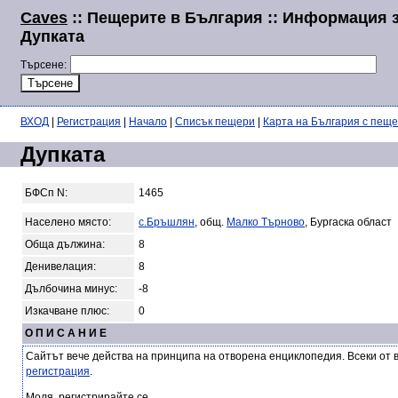
Caves
:: Пещерите в България :: Информация 
Дупката
Търсене:
ВХОД
|
Регистрация
|
Начало
|
Списък пещери
|
Карта на България с пещ
Дупката
БФСп N:
1465
Населено място:
с.Бръшлян
, общ.
Малко Търново
, Бургаска област
Обща дължина:
8
Денивелация:
8
Дълбочина минус:
-8
Изкачване плюс:
0
О П И С А Н И Е
Сайтът вече действа на принципа на отворена енциклопедия. Всеки от 
регистрация
.
Моля, регистрирайте се.