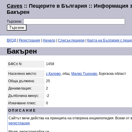
Caves
:: Пещерите в България :: Информация 
Бакърен
Търсене:
ВХОД
|
Регистрация
|
Начало
|
Списък пещери
|
Карта на България с пещ
Бакърен
БФСп N:
1458
Населено място:
с.Калово
, общ.
Малко Търново
, Бургаска област
Обща дължина:
25
Денивелация:
2
Дълбочина минус:
-2
Изкачване плюс:
0
О П И С А Н И Е
Сайтът вече действа на принципа на отворена енциклопедия. Всеки от 
регистрация
.
Моля, регистрирайте се.