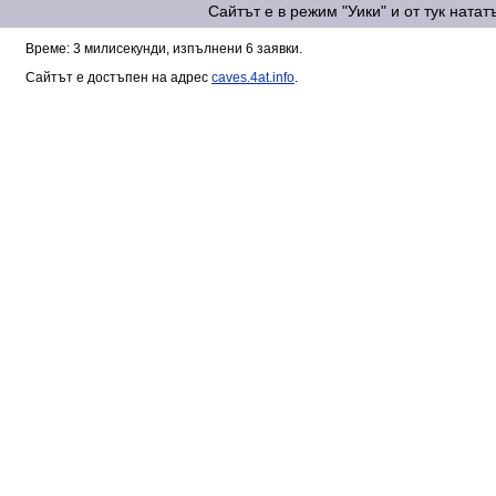
Сайтът е в режим "Уики" и от тук ната
Време: 3 милисекунди, изпълнени 6 заявки.
Сайтът е достъпен на адрес
caves.4at.info
.