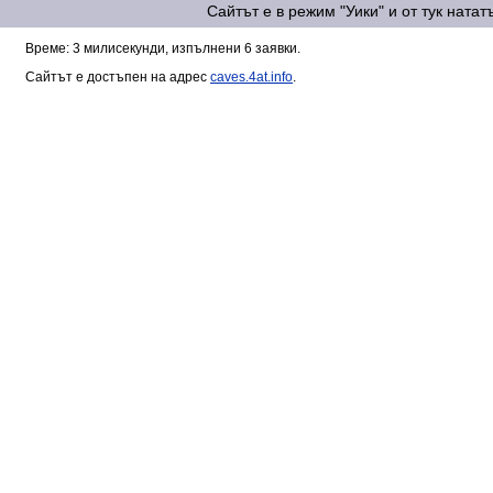
Сайтът е в режим "Уики" и от тук ната
Време: 3 милисекунди, изпълнени 6 заявки.
Сайтът е достъпен на адрес
caves.4at.info
.