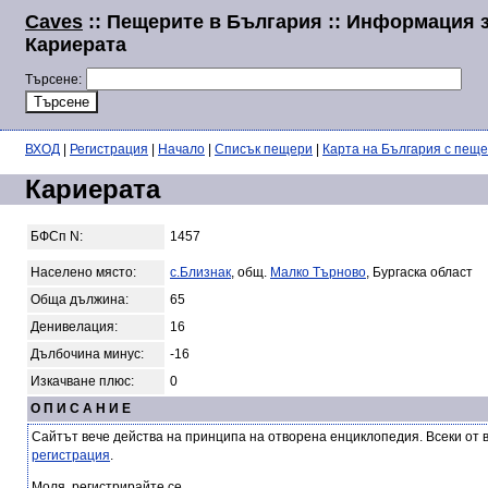
Caves
:: Пещерите в България :: Информация 
Кариерата
Търсене:
ВХОД
|
Регистрация
|
Начало
|
Списък пещери
|
Карта на България с пещ
Кариерата
БФСп N:
1457
Населено място:
с.Близнак
, общ.
Малко Търново
, Бургаска област
Обща дължина:
65
Денивелация:
16
Дълбочина минус:
-16
Изкачване плюс:
0
О П И С А Н И Е
Сайтът вече действа на принципа на отворена енциклопедия. Всеки от 
регистрация
.
Моля, регистрирайте се.