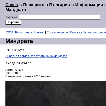
Caves
:: Пещерите в България :: Информация 
Мандрата
Търсене:
ВХОД
|
Регистрация
|
Начало
|
Списък пещери
|
Карта на България с пещ
Мандрата
БФСп N: 1256
Обратно в заглавната страница на Мандрата
входа от вътре
Автор: Kirkov
23.07.2015
Снимката е правена 2015 година.