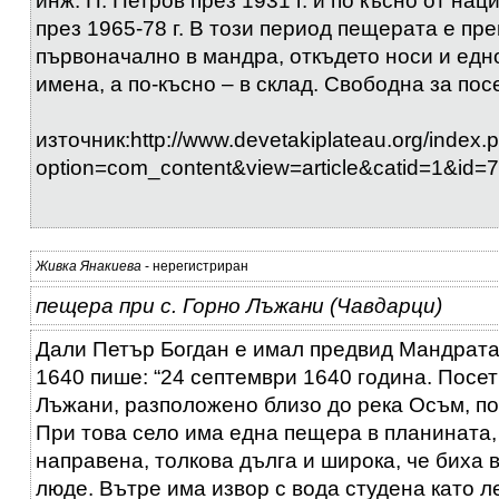
инж. П. Петров през 1931 г. и по късно от на
през 1965-78 г. В този период пещерата е пр
първоначално в мандра, откъдето носи и едн
имена, а по-късно – в склад. Свободна за пос
източник:http://www.devetakiplateau.org/index.
option=com_content&view=article&catid=1&id=
Живка Янакиева
- нерегистриран
пещера при с. Горно Лъжани (Чавдарци)
Дали Петър Богдан е имал предвид Мандрата,
1640 пише: “24 септември 1640 година. Посет
Лъжани, разположено близо до река Осъм, по
При това село има една пещера в планината,
направена, толкова дълга и широка, че биха 
люде. Вътре има извор с вода студена като л