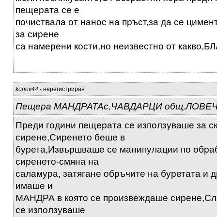
пещерата се е
почиствала от нанос на пръст,за да се цимен
за сирене
са намерени кости,но неизвестно от какво,
konov44
- нерегистриран
Пещера МАНДРАТАс,ЧАВДАРЦИ общ,ЛОВЕ
Преди години пещерата се използуваше за ск
сирене,Сиренето беше в
бурета,Извършваше се манипулации по обра
сиренето-смяна на
саламура, затягане обръчите на буретата и 
имаше и
МАНДРА в която се произвеждаше сирене,Сл
се използуваше