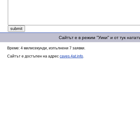
Сайтът е в режим "Уики" и от тук ната
Време: 4 милисекунди, изпълнени 7 заявки.
Сайтът е достъпен на адрес
caves.4at.info
.