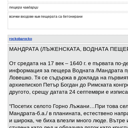
пещера чавдарци
всички входове кьм пещерата са бетонирани
rockobarocko
МАНДРАТА (ЛЪЖЕНСКАТА, ВОДНАТА ПЕЩЕ
От средата на 17 век – 1640 г. е първата по-
информация за пещера Водната /Мандрата п
Ловешко. Тя се съдържа в доклада на първия
архиепископ Петър Богдан до Римската конгр
другото, срещу датата 24 септември е изписа
“Посетих селото Горно Лъжани…При това сел
Мандрата-б.а./ в планината, естествено напр
и широка, че биха влезли много люде. Вътре 
студена като лед и образува поток като крусти