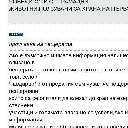
ЧОВЕК,КОСТИ ОТ ГРАМАДНИ
ЖИВОТНИ,ПОЛЗУВАНИ ЗА ХРАНА НА ПЪРВ
konov44
проучване на пещерата
Ако е възможно и имате информация напишет
влизано в
пещерата-поточно в намиращото се в нея ез
това село /
Чавдарци/ и от предания съм чувал,че пещер
пещерняци
които са се опитали да влезат до края на ез
стеснени
участъци и голямата влага не са успели,Ако 
информация
моля побликувайте,От възрастни хора преди 