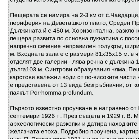
Пещерата се намира на 2-3 км от с.Чавдарци,
периферия на Деветашкото плато, Среден П
Дължината й е 450 м. Хоризонтална, разклон
пещера развита по основна пукнатина с посок
напречно сечение неправилен полукръг, шири
м. Входната зала е с размери 81x35x15 м. в 
отделят две галерии - лява речна с дължина 1
дълга103 м. Синтрови образувания няма. Пе
карстови валежни води от по-високите части 
е представена от 13 вида безгръбначни, от к
паякът Porrhomma profundum.
Първото известно проучване е направено от 
септември 1926 г . През същата и 1929 г. В. 
археологически разкопки и датира находките
желязната епоха. Подробно проучена, картир