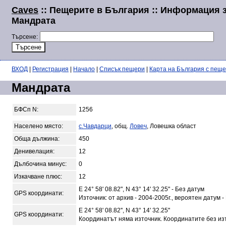
Caves
:: Пещерите в България :: Информация 
Мандрата
Търсене:
ВХОД
|
Регистрация
|
Начало
|
Списък пещери
|
Карта на България с пещ
Мандрата
БФСп N:
1256
Населено място:
с.Чавдарци
, общ.
Ловеч
, Ловешка област
Обща дължина:
450
Денивелация:
12
Дълбочина минус:
0
Изкачване плюс:
12
E 24° 58' 08.82", N 43° 14' 32.25" - Без датум
GPS координати:
Източник: от архив - 2004-2005г., вероятен датум -
E 24° 58' 08.82'', N 43° 14' 32.25''
GPS координати:
Координатът няма източник. Координатите без из