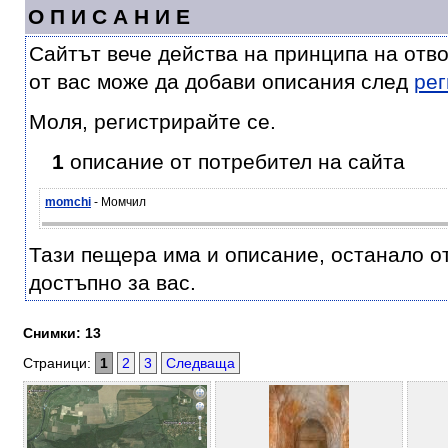
О П И С А Н И Е
Сайтът вече действа на принципа на отв
от вас може да добави описания след
рег
Моля, регистрирайте се.
1
описание от потребител на сайта
momchi
- Момчил
Тази пещера има и описание, останало от 
достъпно за вас.
Снимки: 13
Страници:
1
2
3
Следваща