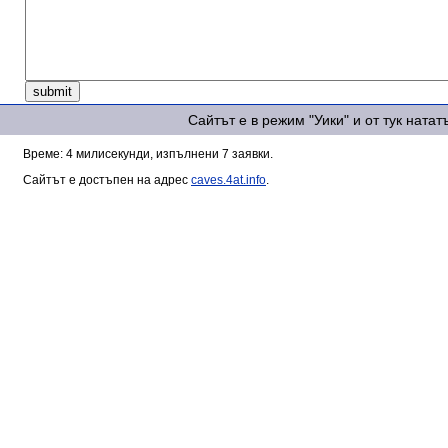
Сайтът е в режим "Уики" и от тук ната
Време: 4 милисекунди, изпълнени 7 заявки.
Сайтът е достъпен на адрес
caves.4at.info
.