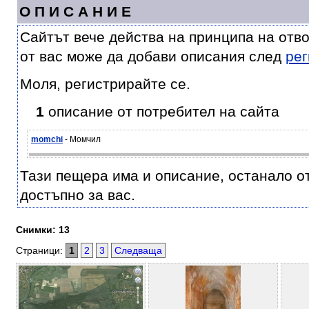
О П И С А Н И Е
Сайтът вече действа на принципа на отв
от вас може да добави описания след
рег
Моля, регистрирайте се.
1
описание от потребител на сайта
momchi
- Момчил
Тази пещера има и описание, останало от 
достъпно за вас.
Снимки: 13
Страници:
1
2
3
Следваща