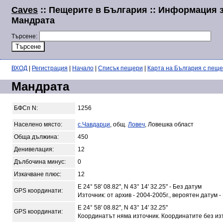
Caves
:: Пещерите в България :: Информация 
Мандрата
Търсене:
ВХОД
|
Регистрация
|
Начало
|
Списък пещери
|
Карта на България с пещ
Мандрата
БФСп N:
1256
Населено място:
с.Чавдарци
, общ.
Ловеч
, Ловешка област
Обща дължина:
450
Денивелация:
12
Дълбочина минус:
0
Изкачване плюс:
12
E 24° 58' 08.82", N 43° 14' 32.25" - Без датум
GPS координати:
Източник: от архив - 2004-2005г., вероятен датум -
E 24° 58' 08.82'', N 43° 14' 32.25''
GPS координати:
Координатът няма източник. Координатите без из