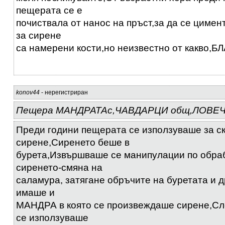
пещерата се е
почиствала от нанос на пръст,за да се цимен
за сирене
са намерени кости,но неизвестно от какво,
konov44
- нерегистриран
Пещера МАНДРАТАс,ЧАВДАРЦИ общ,ЛОВЕ
Преди години пещерата се използуваше за ск
сирене,Сиренето беше в
бурета,Извършваше се манипулации по обра
сиренето-смяна на
саламура, затягане обръчите на буретата и 
имаше и
МАНДРА в която се произвеждаше сирене,Сл
се използуваше