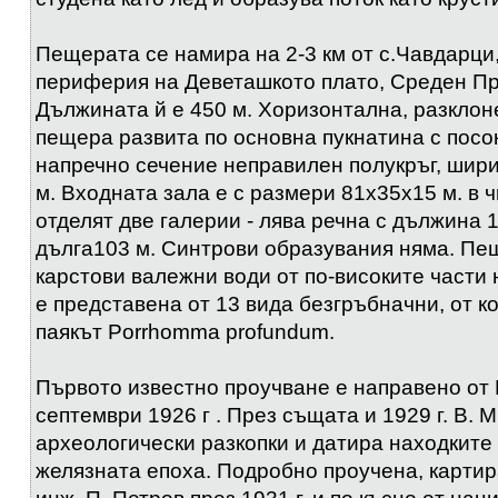
Пещерата се намира на 2-3 км от с.Чавдарци,
периферия на Деветашкото плато, Среден П
Дължината й е 450 м. Хоризонтална, разклон
пещера развита по основна пукнатина с посок
напречно сечение неправилен полукръг, шири
м. Входната зала е с размери 81x35x15 м. в 
отделят две галерии - лява речна с дължина 1
дълга103 м. Синтрови образувания няма. Пе
карстови валежни води от по-високите части 
е представена от 13 вида безгръбначни, от к
паякът Porrhomma profundum.
Първото известно проучване е направено от 
септември 1926 г . През същата и 1929 г. В. 
археологически разкопки и датира находките
желязната епоха. Подробно проучена, картир