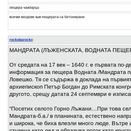
пещера чавдарци
всички входове кьм пещерата са бетонирани
rockobarocko
МАНДРАТА (ЛЪЖЕНСКАТА, ВОДНАТА ПЕЩЕ
От средата на 17 век – 1640 г. е първата по-
информация за пещера Водната /Мандрата п
Ловешко. Тя се съдържа в доклада на първия
архиепископ Петър Богдан до Римската конгр
другото, срещу датата 24 септември е изписа
“Посетих селото Горно Лъжани…При това сел
Мандрата-б.а./ в планината, естествено напр
и широка, че биха влезли много люде. Вътре 
студена като лед и образува поток като крусти