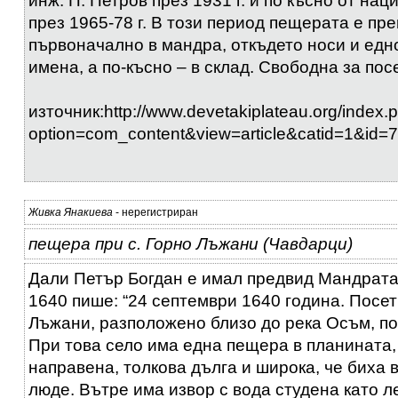
инж. П. Петров през 1931 г. и по късно от на
през 1965-78 г. В този период пещерата е пр
първоначално в мандра, откъдето носи и едн
имена, а по-късно – в склад. Свободна за пос
източник:http://www.devetakiplateau.org/index.
option=com_content&view=article&catid=1&id=
Живка Янакиева
- нерегистриран
пещера при с. Горно Лъжани (Чавдарци)
Дали Петър Богдан е имал предвид Мандрата,
1640 пише: “24 септември 1640 година. Посет
Лъжани, разположено близо до река Осъм, по
При това село има една пещера в планината,
направена, толкова дълга и широка, че биха 
люде. Вътре има извор с вода студена като л