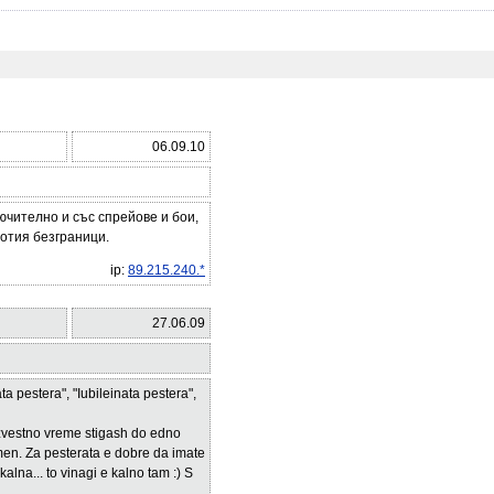
06.09.10
чително и със спрейове и бои,
отия безграници.
ip:
89.215.240.*
27.06.09
a pestera", "Iubileinata pestera",
zvestno vreme stigash do edno
men. Za pesterata e dobre da imate
alna... to vinagi e kalno tam :) S