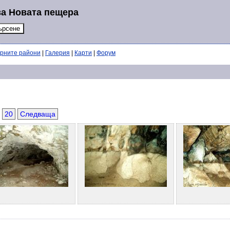
за Новата пещера
ерните райони
|
Галерия
|
Карти
|
Форум
20
Следваща