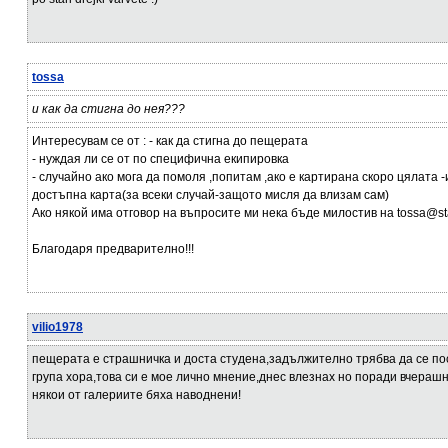
tossa
и как да стигна до нея???
Интересувам се от : - как да стигна до пещерата
- нуждая ли се от по специфична екипировка
- случайно ако мога да помоля ,попитам ,ако е картирана скоро цялата
достъпна карта(за всеки случай-защото мисля да влизам сам)
Ако някой има отговор на въпросите ми нека бъде милостив на tossa@sta
Благодаря предварително!!!
vilio1978
пещерата е страшничка и доста студена,задължително трябва да се пос
група хора,това си е мое лично мнение,днес влезнах но поради вчераш
някои от галериите бяха наводнени!