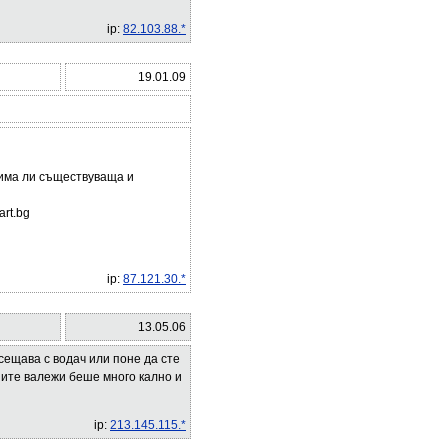
ip:
82.103.88.*
19.01.09
 -има ли съществуваща и
rt.bg
ip:
87.121.30.*
13.05.06
ещава с водач или поне да сте
ните валежи беше много кално и
ip:
213.145.115.*