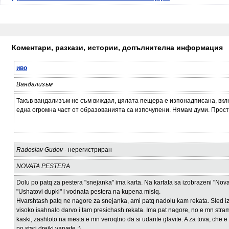
Коментари, разкази, истории, допълнителна информация
иво
Вандализъм
Такъв вандализъм не съм виждал, цялата пещера е изпонадписана, вклю
една огромна част от образованията са изпочупени. Нямам думи. Прост
Radoslav Gudov
- нерегистриран
NOVATA PESTERA
Dolu po patq za pestera "snejanka" ima karta. Na kartata sa izobrazeni "Novat
"Ushatovi dupki" i vodnata pestera na kupena mislq.
Hvarshtash patq ne nagore za snejanka, ami patq nadolu kam rekata. Sled i
visoko isahnalo darvo i tam presichash rekata. Ima pat nagore, no e mn stra
kaski, zashtoto na mesta e mn veroqtno da si udarite glavite. A za tova, che e k
po stari drejki varvete :)