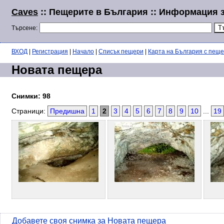
Caves
:: Пещерите в България :: Информация 
Търсене:
ВХОД
|
Регистрация
|
Начало
|
Списък пещери
|
Карта на България с пещ
Новата пещера
Снимки: 98
Страници:
Предишна
1
2
3
4
5
6
7
8
9
10
...
19
Добавете своя снимка за Новата пещера