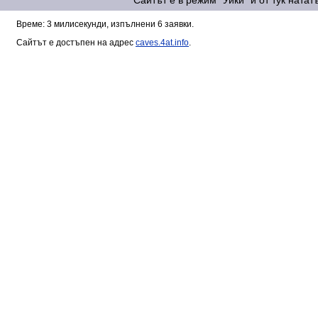
Сайтът е в режим "Уики" и от тук ната
Време: 3 милисекунди, изпълнени 6 заявки.
Сайтът е достъпен на адрес
caves.4at.info
.