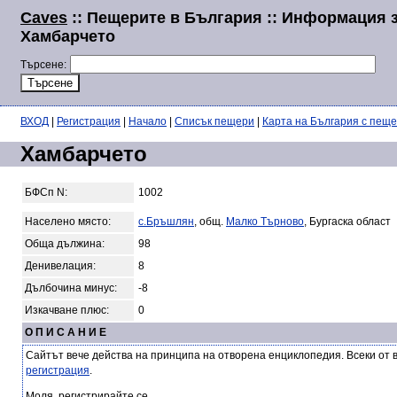
Caves
:: Пещерите в България :: Информация 
Хамбарчето
Търсене:
ВХОД
|
Регистрация
|
Начало
|
Списък пещери
|
Карта на България с пещ
Хамбарчето
БФСп N:
1002
Населено място:
с.Бръшлян
, общ.
Малко Търново
, Бургаска област
Обща дължина:
98
Денивелация:
8
Дълбочина минус:
-8
Изкачване плюс:
0
О П И С А Н И Е
Сайтът вече действа на принципа на отворена енциклопедия. Всеки от 
регистрация
.
Моля, регистрирайте се.