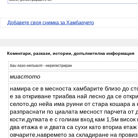
Добавете своя снимка за Хамбарчето
Коментари, разкази, истории, допълнителна информация
баи лазо-непиаст
- нерегистриран
миастото
намира се в месноста хамбарите близо до ст
е за откриване триабва най лесно да се откри
селото.до нейа има руини от стара кошара а 
разпраснати по циалата месност парчета от 
кости.дупката е с голиам вход кам 1,5м висок
два етажа е и двата са сухи като вториа етаж
овчарите,навремето за складиране на провиз