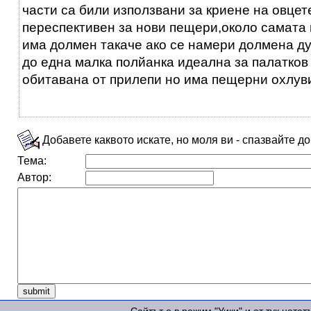
части са били използвани за криене на овцет
переспективен за нови пещери,около самата
има долмен такаче ако се намери долмена ду
до една малка полйанка идеална за палатков 
обитавана от прилепи но има пещерни охлув
Добавете каквото искате, но моля ви - спазвайте д
Тема:
Автор: