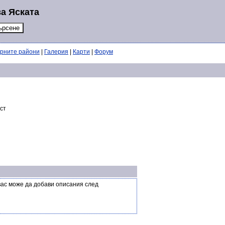
а Яската
ерните райони
|
Галерия
|
Карти
|
Форум
аст
вас може да добави описания след