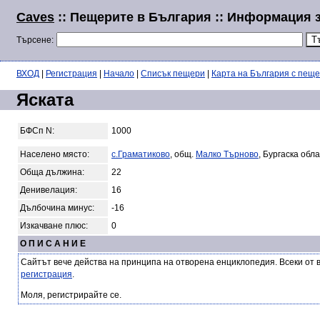
Caves
:: Пещерите в България :: Информация з
Търсене:
ВХОД
|
Регистрация
|
Начало
|
Списък пещери
|
Карта на България с пещ
Яската
БФСп N:
1000
Населено място:
с.Граматиково
, общ.
Малко Търново
, Бургаска обл
Обща дължина:
22
Денивелация:
16
Дълбочина минус:
-16
Изкачване плюс:
0
О П И С А Н И Е
Сайтът вече действа на принципа на отворена енциклопедия. Всеки от 
регистрация
.
Моля, регистрирайте се.