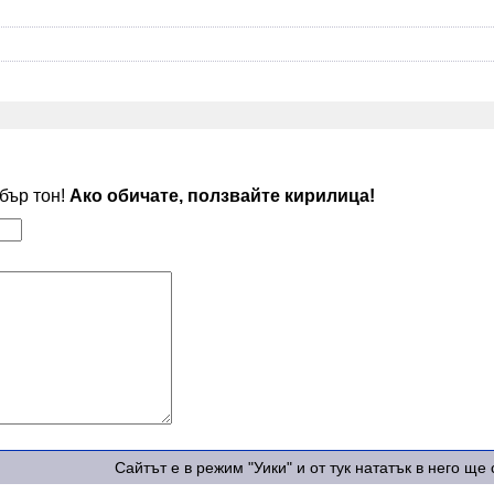
обър тон!
Ако обичате, ползвайте кирилица!
Сайтът е в режим "Уики" и от тук нататък в него щ