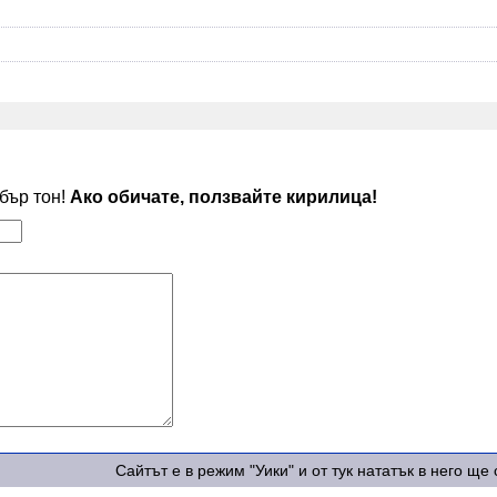
обър тон!
Ако обичате, ползвайте кирилица!
Сайтът е в режим "Уики" и от тук нататък в него щ