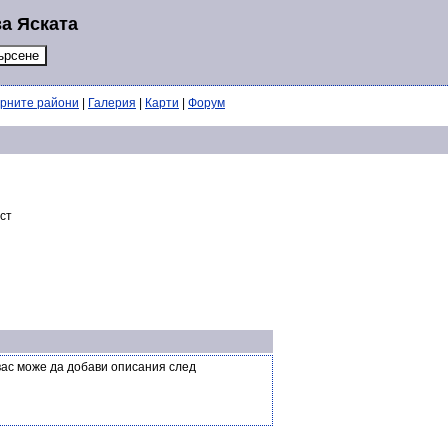
а Яската
ерните райони
|
Галерия
|
Карти
|
Форум
аст
вас може да добави описания след