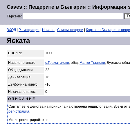
Caves
:: Пещерите в България :: Информация з
Търсене:
ВХОД
|
Регистрация
|
Начало
|
Списък пещери
|
Карта на България с пещ
Яската
БФСп N:
1000
Населено място:
с.Граматиково
, общ.
Малко Търново
, Бургаска обл
Обща дължина:
22
Денивелация:
16
Дълбочина минус:
-16
Изкачване плюс:
0
О П И С А Н И Е
Сайтът вече действа на принципа на отворена енциклопедия. Всеки от 
регистрация
.
Моля, регистрирайте се.