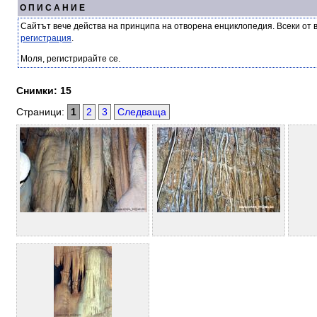
О П И С А Н И Е
Сайтът вече действа на принципа на отворена енциклопедия. Всеки от 
регистрация
.
Моля, регистрирайте се.
Снимки: 15
Страници:
1
2
3
Следваща