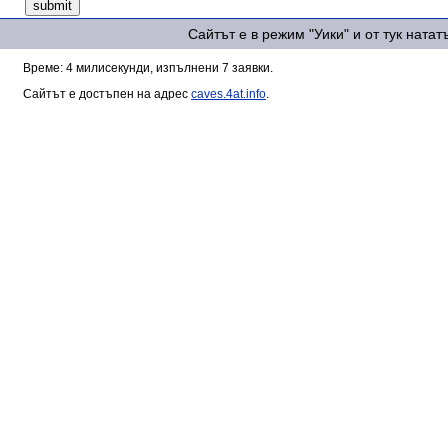
Сайтът е в режим "Уики" и от тук ната
Време: 4 милисекунди, изпълнени 7 заявки.
Сайтът е достъпен на адрес
caves.4at.info
.