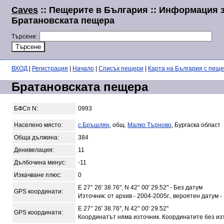
Caves
:: Пещерите в България :: Информация 
Братановската пещера
Търсене:
ВХОД
|
Регистрация
|
Начало
|
Списък пещери
|
Карта на България с пещ
Братановската пещера
БФСп N:
0993
Населено място:
с.Бръшлян
, общ.
Малко Търново
, Бургаска област
Обща дължина:
384
Денивелация:
11
Дълбочина минус:
-11
Изкачване плюс:
0
E 27° 26' 38.76", N 42° 00' 29.52" - Без датум
GPS координати:
Източник: от архив - 2004-2005г., вероятен датум -
E 27° 26' 38.76'', N 42° 00' 29.52''
GPS координати:
Координатът няма източник. Координатите без из