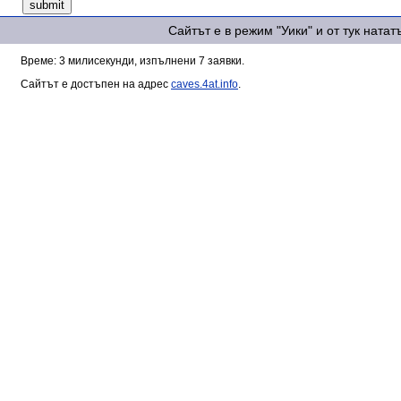
Сайтът е в режим "Уики" и от тук ната
Време: 3 милисекунди, изпълнени 7 заявки.
Сайтът е достъпен на адрес
caves.4at.info
.