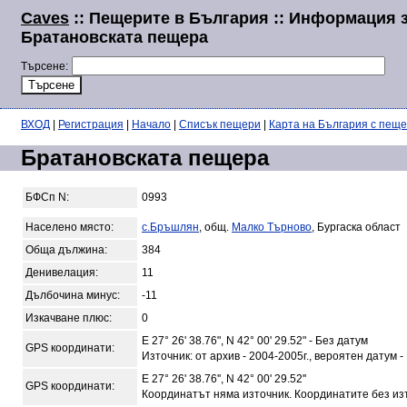
Caves
:: Пещерите в България :: Информация 
Братановската пещера
Търсене:
ВХОД
|
Регистрация
|
Начало
|
Списък пещери
|
Карта на България с пещ
Братановската пещера
БФСп N:
0993
Населено място:
с.Бръшлян
, общ.
Малко Търново
, Бургаска област
Обща дължина:
384
Денивелация:
11
Дълбочина минус:
-11
Изкачване плюс:
0
E 27° 26' 38.76", N 42° 00' 29.52" - Без датум
GPS координати:
Източник: от архив - 2004-2005г., вероятен датум -
E 27° 26' 38.76'', N 42° 00' 29.52''
GPS координати:
Координатът няма източник. Координатите без из