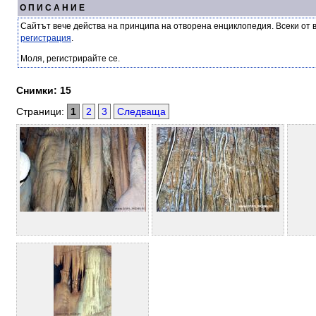
О П И С А Н И Е
Сайтът вече действа на принципа на отворена енциклопедия. Всеки от 
регистрация
.
Моля, регистрирайте се.
Снимки: 15
Страници:
1
2
3
Следваща