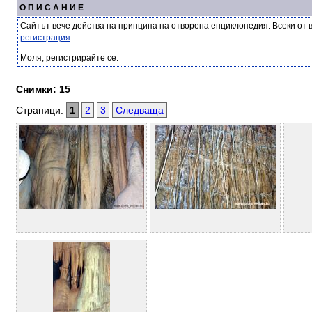
О П И С А Н И Е
Сайтът вече действа на принципа на отворена енциклопедия. Всеки от 
регистрация
.
Моля, регистрирайте се.
Снимки: 15
Страници:
1
2
3
Следваща