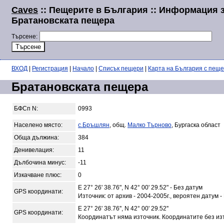
Caves
:: Пещерите в България :: Информация 
Братановската пещера
Търсене:
ВХОД
|
Регистрация
|
Начало
|
Списък пещери
|
Карта на България с пещ
Братановската пещера
БФСп N:
0993
Населено място:
с.Бръшлян
, общ.
Малко Търново
, Бургаска област
Обща дължина:
384
Денивелация:
11
Дълбочина минус:
-11
Изкачване плюс:
0
E 27° 26' 38.76", N 42° 00' 29.52" - Без датум
GPS координати:
Източник: от архив - 2004-2005г., вероятен датум -
E 27° 26' 38.76'', N 42° 00' 29.52''
GPS координати:
Координатът няма източник. Координатите без из