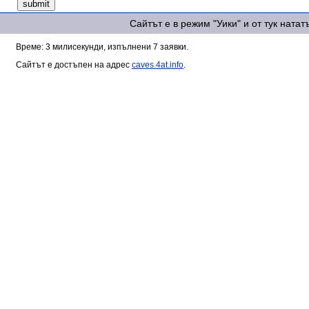
Сайтът е в режим "Уики" и от тук ната
Време: 3 милисекунди, изпълнени 7 заявки.
Сайтът е достъпен на адрес
caves.4at.info
.