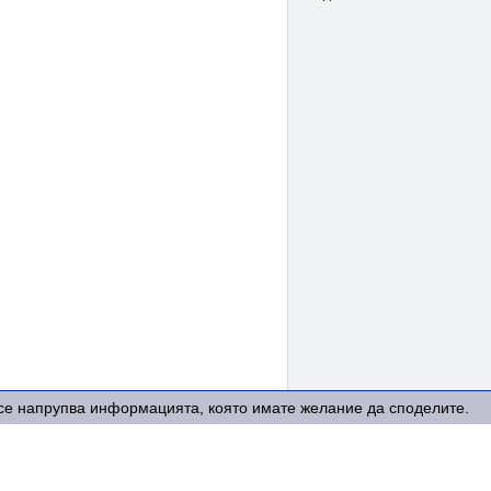
е се напрупва информацията, която имате желание да споделите.