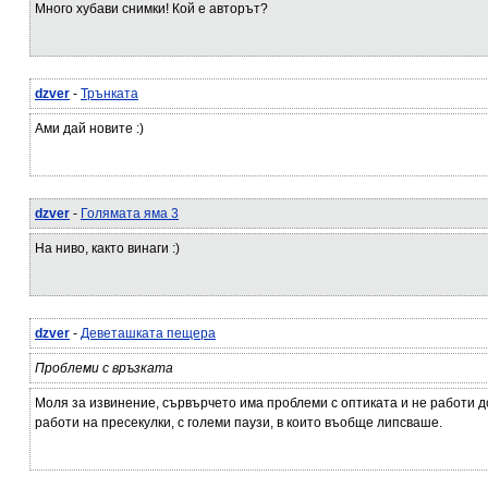
Много хубави снимки! Кой е авторът?
dzver
-
Трънката
Ами дай новите :)
dzver
-
Голямата яма 3
На ниво, както винаги :)
dzver
-
Деветашката пещера
Проблеми с връзката
Моля за извинение, сървърчето има проблеми с оптиката и не работи доб
работи на пресекулки, с големи паузи, в които въобще липсваше.