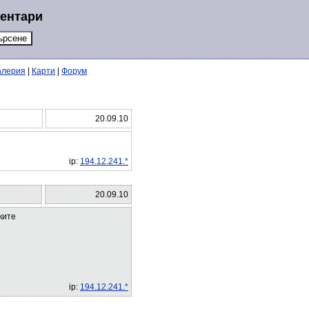
ментари
алерия
|
Карти
|
Форум
20.09.10
ip:
194.12.241.*
20.09.10
ките
ip:
194.12.241.*