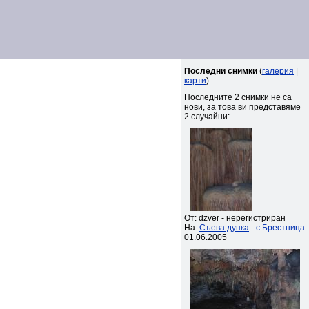
Последни снимки
(
галерия
|
карти
)
Последните 2 снимки не са
нови, за това ви представяме
2 случайни:
От: dzver - нерегистриран
На:
Съева дупка
-
с.Брестница
01.06.2005