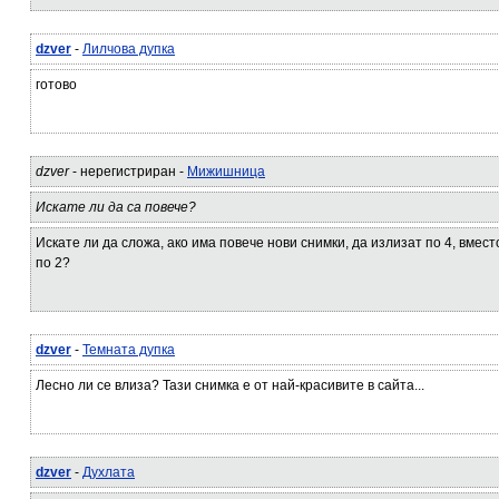
dzver
-
Лилчова дупка
готово
dzver
- нерегистриран -
Мижишница
Искате ли да са повече?
Искате ли да сложа, ако има повече нови снимки, да излизат по 4, вмест
по 2?
dzver
-
Темната дупка
Лесно ли се влиза? Тази снимка е от най-красивите в сайта...
dzver
-
Духлата