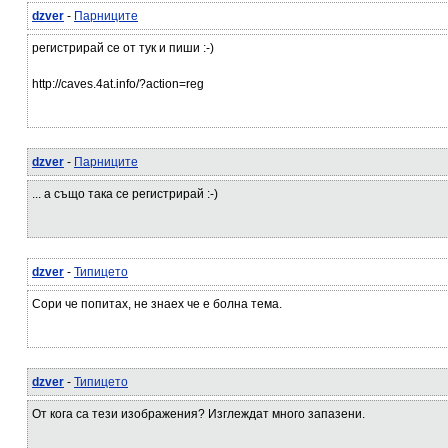
dzver
-
Парниците
регистрирай се от тук и пиши :-)
http://caves.4at.info/?action=reg
dzver
-
Парниците
... а също така се регистрирай :-)
dzver
-
Типицето
Сори че попитах, не знаех че е болна тема.
dzver
-
Типицето
От кога са тези изображения? Изглеждат много запазени.