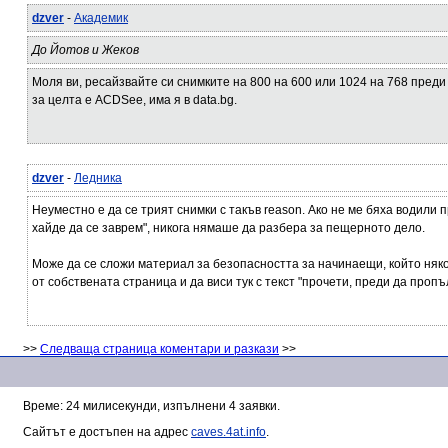
dzver
-
Академик
До Йотов и Жеков
Моля ви, ресайзвайте си снимките на 800 на 600 или 1024 на 768 преди
за целта е ACDSee, има я в data.bg.
dzver
-
Ледника
Неуместно е да се трият снимки с такъв reason. Ако не ме бяха водили п
хайде да се заврем", никога нямаше да разбера за пещерното дело.
Може да се сложи материал за безопасността за начинаещи, който няк
от собствената страница и да виси тук с текст "прочети, преди да пропъ
>>
Следваща страница коментари и разкази
>>
Време: 24 милисекунди, изпълнени 4 заявки.
Сайтът е достъпен на адрес
caves.4at.info
.