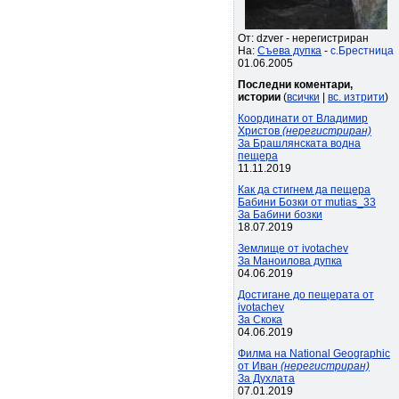
От: dzver - нерегистриран
На:
Съева дупка
-
с.Брестница
01.06.2005
Последни коментари,
истории
(
всички
|
вс. изтрити
)
Координати от Владимир
Христов
(нерегистриран)
За Брашлянската водна
пещера
11.11.2019
Как да стигнем да пещера
Бабини Бозки от mutias_33
За Бабини бозки
18.07.2019
Землище от ivotachev
За Маноилова дупка
04.06.2019
Достигане до пещерата от
ivotachev
За Скока
04.06.2019
Филма на National Geographic
от Иван
(нерегистриран)
За Духлата
07.01.2019