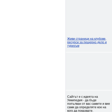
Живи страници на клубове,
ресурси за пещерно дело и
туризъм
Сайтът е с идеята на
Уикипедия - да бъде
попълван от вас самите и вие
сами да определяте кое на
кого да показвате.