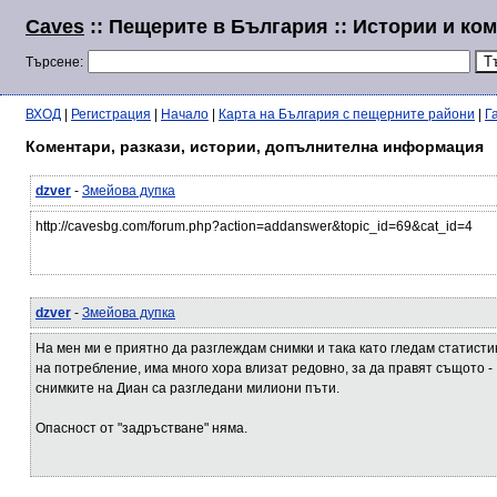
Caves
:: Пещерите в България :: Истории и ко
Търсене:
ВХОД
|
Регистрация
|
Начало
|
Карта на България с пещерните райони
|
Г
Коментари, разкази, истории, допълнителна информация
dzver
-
Змейова дупка
http://cavesbg.com/forum.php?action=addanswer&topic_id=69&cat_id=4
dzver
-
Змейова дупка
На мен ми е приятно да разглеждам снимки и така като гледам статисти
на потребление, има много хора влизат редовно, за да правят същото -
снимките на Диан са разгледани милиони пъти.
Опасност от "задръстване" няма.