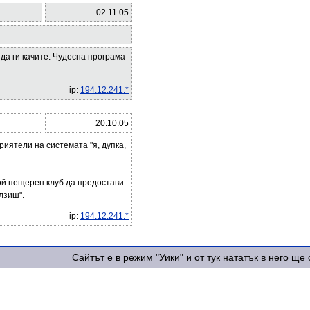
02.11.05
 да ги качите. Чудесна програма
ip:
194.12.241.*
20.10.05
риятели на системата "я, дупка,
ой пещерен клуб да предостави
лзиш".
ip:
194.12.241.*
Сайтът е в режим "Уики" и от тук нататък в него щ