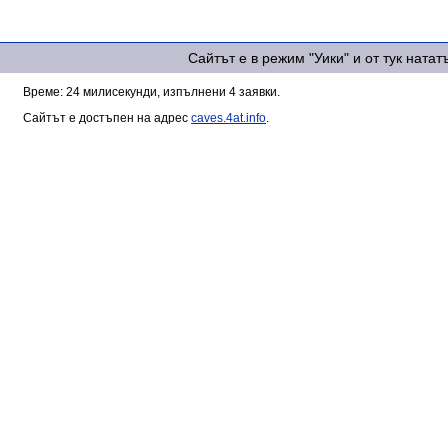
Сайтът е в режим "Уики" и от тук ната
Време: 24 милисекунди, изпълнени 4 заявки.
Сайтът е достъпен на адрес
caves.4at.info
.