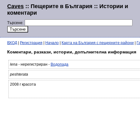
Caves
:: Пещерите в България :: Истории и
коментари
Търсене:
ВХОД
|
Регистрация
|
Начало
|
Карта на България с пещерните райони
|
Г
Коментари, разкази, истории, допълнителна информация
lena
- нерегистриран -
Водопада
peshterata
2008 г красота