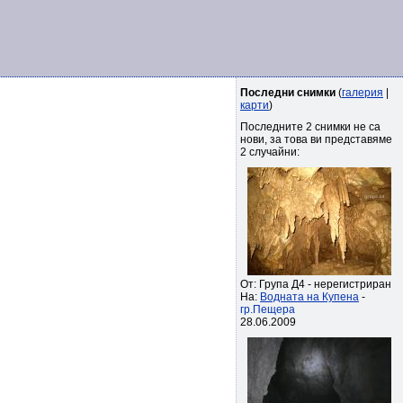
Последни снимки
(
галерия
|
карти
)
Последните 2 снимки не са
нови, за това ви представяме
2 случайни:
От: Група Д4 - нерегистриран
На:
Водната на Купена
-
гр.Пещера
28.06.2009