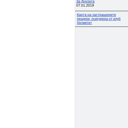
За Духлата
07.01.2019
Карта на застрашените
пещери, осигурена от клуб
Хеликтит