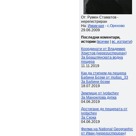
От: Румен Стаматов -
нерегистриран
На:
Имам кая
-
с.Орехово
29.06.2009
Последни коментари,
истории
(
всички
|
вс. изтрити
)
Координати от Владимир
Христов
(нерегистриран)
За Брашлянската водна
пещера
11.11.2019
Как да стигнем да пещера
Бабини Бозки от mutias_33
За Бабини бозки
18.07.2019
Землище от ivotachev
За Маноилова дупка
04.06.2019
Достигане до пещерата от
ivotachev
За Скока
04.06.2019
Филма на National Geographic
от Иван
(нерегистриран)