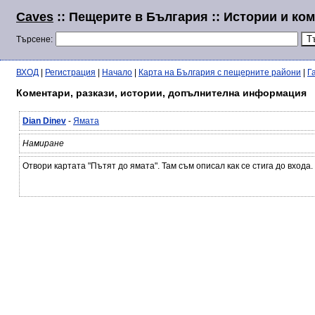
Caves
:: Пещерите в България :: Истории и ко
Търсене:
ВХОД
|
Регистрация
|
Начало
|
Карта на България с пещерните райони
|
Г
Коментари, разкази, истории, допълнителна информация
Dian Dinev
-
Ямата
Намиране
Отвори картата "Пътят до ямата". Там съм описал как се стига до входа.