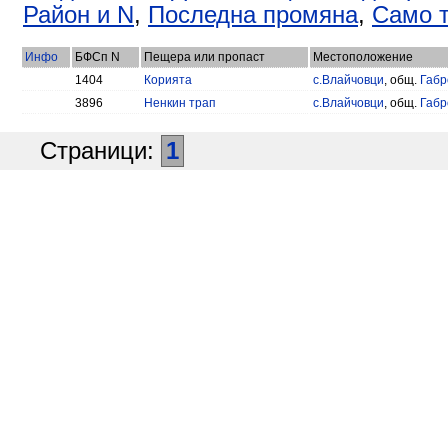
Район и N
,
Последна промяна
,
Само т
Инфо
БФСп N
Пещера или пропаст
Местоположение
1404
Корията
с.Влайчовци
, общ.
Габр
3896
Ненкин трап
с.Влайчовци
, общ.
Габр
Страници:
1