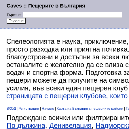
Caves
:: Пещерите в България
Търсене:
Спелеологията е наука, приключение,
просто разходка или приятна почивка
благоустроени и достъпни за всеки л
останалите е желателно да се влиза 
водач и спортна форма. Подготовка за
пещери можете да получите на символ
усилия, във всеки един пещерен клуб
страницата с пещерни клубове, които 
ВХОД
|
Регистрация
|
Начало
|
Карта на България с пещерните райони
|
Г
Подреждане всички или филтриранит
По дължина
,
Денивелация
,
Надморск