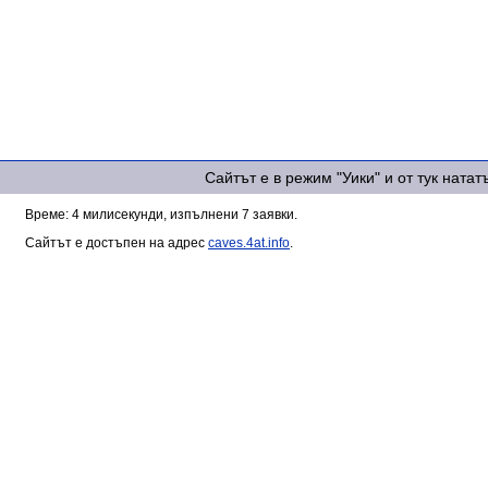
Сайтът е в режим "Уики" и от тук ната
Време: 4 милисекунди, изпълнени 7 заявки.
Сайтът е достъпен на адрес
caves.4at.info
.