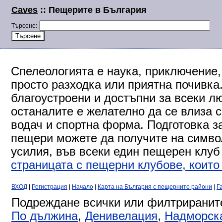
Caves
:: Пещерите в България
Търсене:
Спелеологията е наука, приключение,
просто разходка или приятна почивка
благоустроени и достъпни за всеки л
останалите е желателно да се влиза 
водач и спортна форма. Подготовка за
пещери можете да получите на символ
усилия, във всеки един пещерен клуб
страницата с пещерни клубове, които 
ВХОД
|
Регистрация
|
Начало
|
Карта на България с пещерните райони
|
Г
Подреждане всички или филтриранит
По дължина
,
Денивелация
,
Надморск