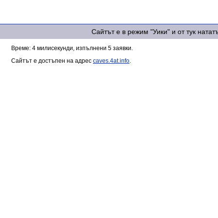
Сайтът е в режим "Уики" и от тук ната
Време: 4 милисекунди, изпълнени 5 заявки.
Сайтът е достъпен на адрес
caves.4at.info
.