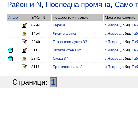
Район и N
,
Последна промяна
,
Само т
Инфо
БФСп N
Пещера или пропаст
Местоположение
0294
Кереча
с.Яворец
, общ.
Га
1454
Лисича дупка
с.Яворец
, общ.
Га
2840
Гарванова дупка 33
с.Яворец
, общ.
Га
3115
Витата стена к/с
с.Яворец
, общ.
Га
2841
Скока 37
с.Яворец
, общ.
Га
3116
Бръшляновата 8
с.Яворец
, общ.
Га
Страници:
1