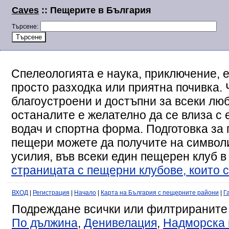
Caves
:: Пещерите в България
Търсене:
Спелеологията е наука, приключение, е
просто разходка или приятна почивка. 
благоустроени и достъпни за всеки люб
останалите е желателно да се влиза с
водач и спортна форма. Подготовка за 
пещери можете да получите на символи
усилия, във всеки един пещерен клуб в
страницата с пещерни клубове, които с
ВХОД
|
Регистрация
|
Начало
|
Карта на България с пещерните райони
|
Г
Подреждане всички или филтрираните
По дължина
,
Денивелация
,
Надморска 