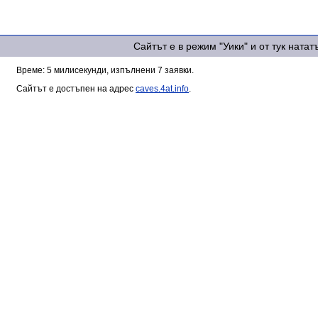
Сайтът е в режим "Уики" и от тук ната
Време: 5 милисекунди, изпълнени 7 заявки.
Сайтът е достъпен на адрес
caves.4at.info
.