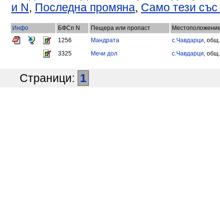
и N
,
Последна промяна
,
Само тези със
Инфо
БФСп N
Пещера или пропаст
Местоположени
1256
Мандрата
с.Чавдарци
, общ
3325
Мечи дол
с.Чавдарци
, общ
Страници:
1