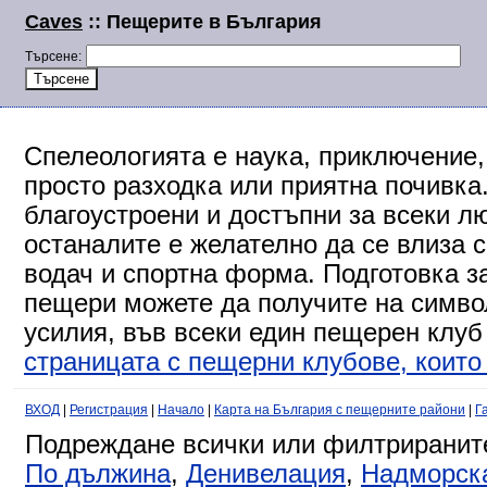
Caves
:: Пещерите в България
Търсене:
Спелеологията е наука, приключение,
просто разходка или приятна почивка
благоустроени и достъпни за всеки л
останалите е желателно да се влиза 
водач и спортна форма. Подготовка за
пещери можете да получите на символ
усилия, във всеки един пещерен клуб
страницата с пещерни клубове, които 
ВХОД
|
Регистрация
|
Начало
|
Карта на България с пещерните райони
|
Г
Подреждане всички или филтриранит
По дължина
,
Денивелация
,
Надморск