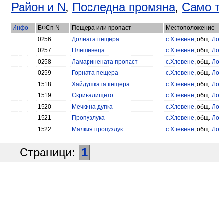
Район и N
,
Последна промяна
,
Само т
Инфо
БФСп N
Пещера или пропаст
Местоположение
0256
Долната пещера
с.Хлевене
, общ.
Ло
0257
Плешивеца
с.Хлевене
, общ.
Ло
0258
Ламаринената пропаст
с.Хлевене
, общ.
Ло
0259
Горната пещера
с.Хлевене
, общ.
Ло
1518
Хайдушката пещера
с.Хлевене
, общ.
Ло
1519
Скривалището
с.Хлевене
, общ.
Ло
1520
Мечкина дупка
с.Хлевене
, общ.
Ло
1521
Пропузлука
с.Хлевене
, общ.
Ло
1522
Малкия пропузлук
с.Хлевене
, общ.
Ло
Страници:
1