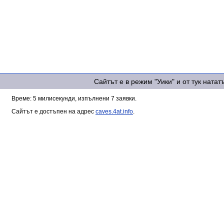
Сайтът е в режим "Уики" и от тук ната
Време: 5 милисекунди, изпълнени 7 заявки.
Сайтът е достъпен на адрес
caves.4at.info
.