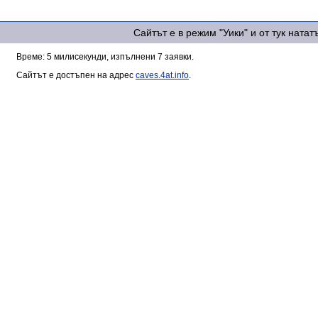
Сайтът е в режим "Уики" и от тук ната
Време: 5 милисекунди, изпълнени 7 заявки.
Сайтът е достъпен на адрес
caves.4at.info
.