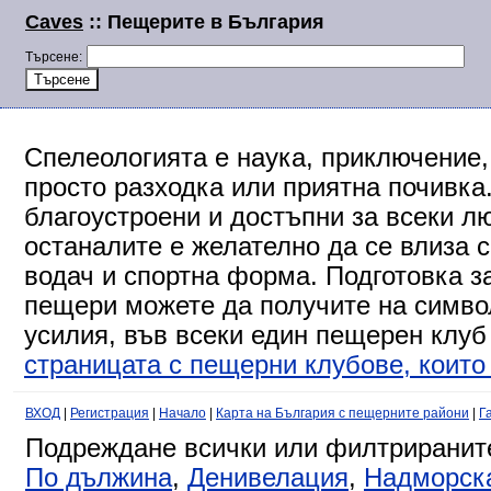
Caves
:: Пещерите в България
Търсене:
Спелеологията е наука, приключение,
просто разходка или приятна почивка
благоустроени и достъпни за всеки л
останалите е желателно да се влиза 
водач и спортна форма. Подготовка за
пещери можете да получите на символ
усилия, във всеки един пещерен клуб
страницата с пещерни клубове, които 
ВХОД
|
Регистрация
|
Начало
|
Карта на България с пещерните райони
|
Г
Подреждане всички или филтриранит
По дължина
,
Денивелация
,
Надморск