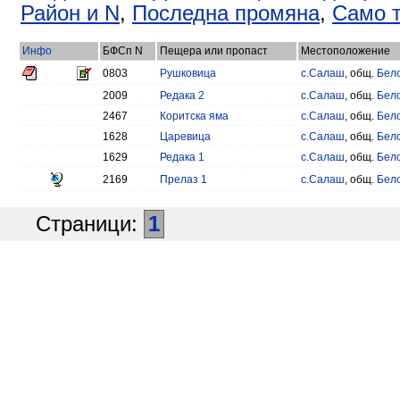
Район и N
,
Последна промяна
,
Само т
Инфо
БФСп N
Пещера или пропаст
Местоположение
0803
Рушковица
с.Салаш
, общ.
Бел
2009
Редака 2
с.Салаш
, общ.
Бел
2467
Коритска яма
с.Салаш
, общ.
Бел
1628
Царевица
с.Салаш
, общ.
Бел
1629
Редака 1
с.Салаш
, общ.
Бел
2169
Прелаз 1
с.Салаш
, общ.
Бел
Страници:
1