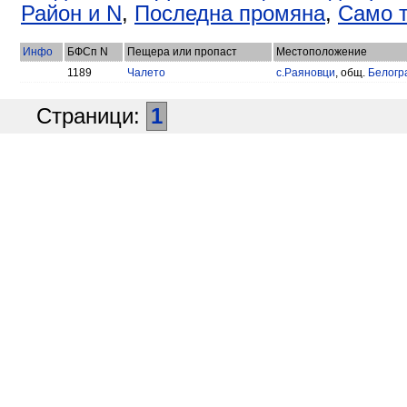
Район и N
,
Последна промяна
,
Само т
Инфо
БФСп N
Пещера или пропаст
Местоположение
1189
Чалето
с.Раяновци
, общ.
Белогр
Страници:
1