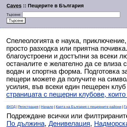
Caves
:: Пещерите в България
Търсене:
Спелеологията е наука, приключение,
просто разходка или приятна почивка
благоустроени и достъпни за всеки л
останалите е желателно да се влиза 
водач и спортна форма. Подготовка за
пещери можете да получите на символ
усилия, във всеки един пещерен клуб
страницата с пещерни клубове, които 
ВХОД
|
Регистрация
|
Начало
|
Карта на България с пещерните райони
|
Г
Подреждане всички или филтриранит
По дължина
,
Денивелация
,
Надморск