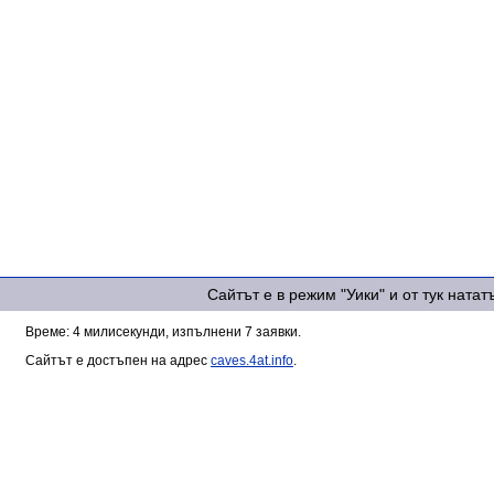
Сайтът е в режим "Уики" и от тук ната
Време: 4 милисекунди, изпълнени 7 заявки.
Сайтът е достъпен на адрес
caves.4at.info
.