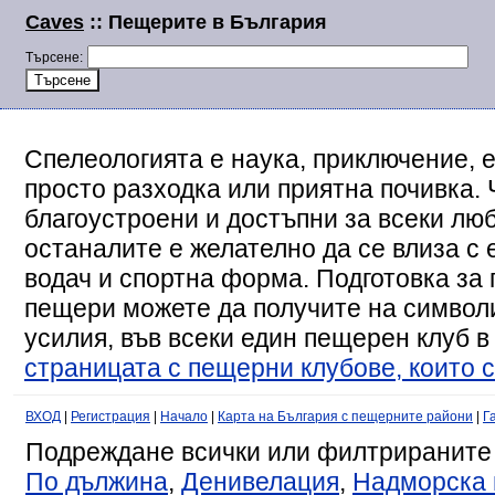
Caves
:: Пещерите в България
Търсене:
Спелеологията е наука, приключение, е
просто разходка или приятна почивка. 
благоустроени и достъпни за всеки люб
останалите е желателно да се влиза с
водач и спортна форма. Подготовка за 
пещери можете да получите на символи
усилия, във всеки един пещерен клуб в
страницата с пещерни клубове, които с
ВХОД
|
Регистрация
|
Начало
|
Карта на България с пещерните райони
|
Г
Подреждане всички или филтрираните
По дължина
,
Денивелация
,
Надморска 