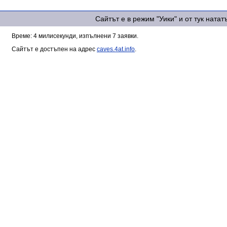
Сайтът е в режим "Уики" и от тук ната
Време: 4 милисекунди, изпълнени 7 заявки.
Сайтът е достъпен на адрес
caves.4at.info
.