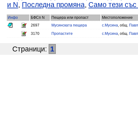
и N
,
Последна промяна
,
Само тези със
Инфо
БФСп N
Пещера или пропаст
Местоположение
2697
Мусинската пещера
с.Мусина
, общ.
Павл
3170
Пропастите
с.Мусина
, общ.
Павл
Страници:
1