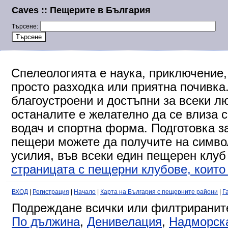
Caves
:: Пещерите в България
Търсене:
Спелеологията е наука, приключение,
просто разходка или приятна почивка
благоустроени и достъпни за всеки л
останалите е желателно да се влиза 
водач и спортна форма. Подготовка за
пещери можете да получите на символ
усилия, във всеки един пещерен клуб
страницата с пещерни клубове, които 
ВХОД
|
Регистрация
|
Начало
|
Карта на България с пещерните райони
|
Г
Подреждане всички или филтриранит
По дължина
,
Денивелация
,
Надморск