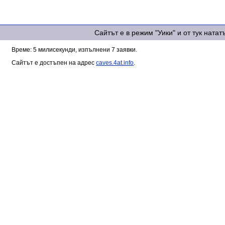
Сайтът е в режим "Уики" и от тук ната
Време: 5 милисекунди, изпълнени 7 заявки.
Сайтът е достъпен на адрес
caves.4at.info
.