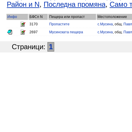
Район и N
,
Последна промяна
,
Само т
Инфо
БФСп N
Пещера или пропаст
Местоположение
3170
Пропастите
с.Мусина
, общ.
Павл
2697
Мусинската пещера
с.Мусина
, общ.
Павл
Страници:
1