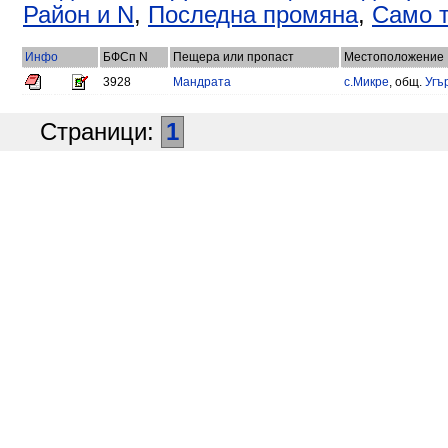
Район и N
,
Последна промяна
,
Само т
Инфо
БФСп N
Пещера или пропаст
Местоположение
3928
Мандрата
с.Микре
, общ.
Угъ
Страници:
1