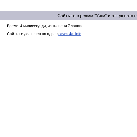
Сайтът е в режим "Уики" и от тук ната
Време: 4 милисекунди, изпълнени 7 заявки.
Сайтът е достъпен на адрес
caves.4at.info
.