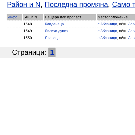
Район и N
,
Последна промяна
,
Само т
Инфо
БФСп N
Пещера или пропаст
Местоположение
1548
Кладенеца
с.Абланица
, общ.
Лов
1549
Лисича дупка
с.Абланица
, общ.
Лов
1550
Язовеца
с.Абланица
, общ.
Лов
Страници:
1