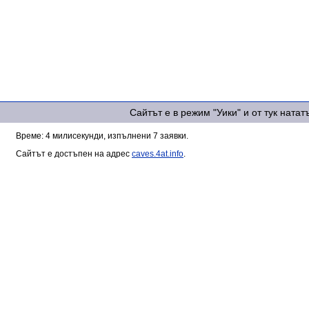
Сайтът е в режим "Уики" и от тук ната
Време: 4 милисекунди, изпълнени 7 заявки.
Сайтът е достъпен на адрес
caves.4at.info
.