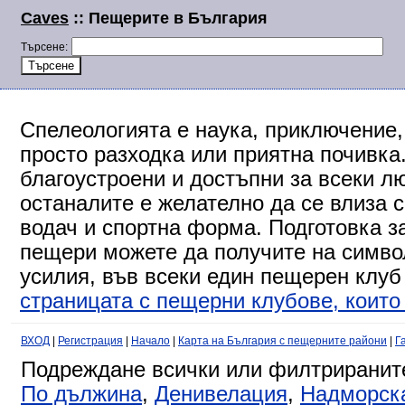
Caves
:: Пещерите в България
Търсене:
Спелеологията е наука, приключение,
просто разходка или приятна почивка
благоустроени и достъпни за всеки л
останалите е желателно да се влиза 
водач и спортна форма. Подготовка за
пещери можете да получите на символ
усилия, във всеки един пещерен клуб
страницата с пещерни клубове, които 
ВХОД
|
Регистрация
|
Начало
|
Карта на България с пещерните райони
|
Г
Подреждане всички или филтриранит
По дължина
,
Денивелация
,
Надморск