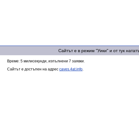
Сайтът е в режим "Уики" и от тук ната
Време: 5 милисекунди, изпълнени 7 заявки.
Сайтът е достъпен на адрес
caves.4at.info
.