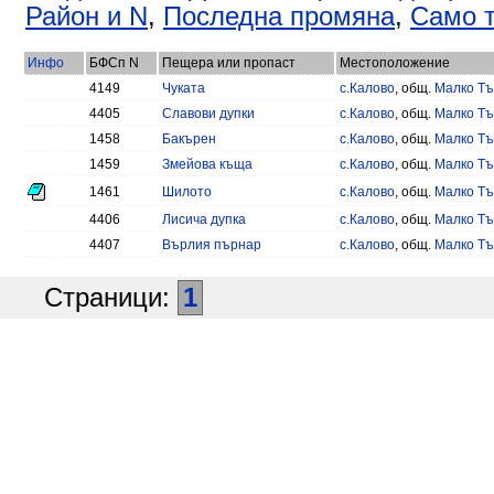
Район и N
,
Последна промяна
,
Само т
Инфо
БФСп N
Пещера или пропаст
Местоположение
4149
Чуката
с.Калово
, общ.
Малко Т
4405
Славови дупки
с.Калово
, общ.
Малко Т
1458
Бакърен
с.Калово
, общ.
Малко Т
1459
Змейова къща
с.Калово
, общ.
Малко Т
1461
Шилото
с.Калово
, общ.
Малко Т
4406
Лисича дупка
с.Калово
, общ.
Малко Т
4407
Върлия пърнар
с.Калово
, общ.
Малко Т
Страници:
1