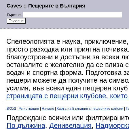
Caves
:: Пещерите в България
Търсене:
Спелеологията е наука, приключение,
просто разходка или приятна почивка
благоустроени и достъпни за всеки л
останалите е желателно да се влиза 
водач и спортна форма. Подготовка за
пещери можете да получите на символ
усилия, във всеки един пещерен клуб
страницата с пещерни клубове, които 
ВХОД
|
Регистрация
|
Начало
|
Карта на България с пещерните райони
|
Г
Подреждане всички или филтриранит
По дължина
,
Денивелация
,
Надморск