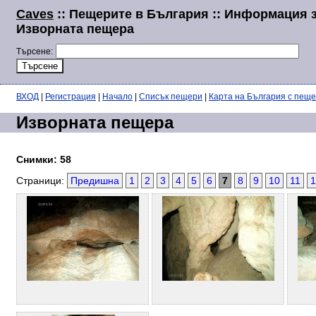
Caves
:: Пещерите в България :: Информация 
Изворната пещера
Търсене:
ВХОД
|
Регистрация
|
Начало
|
Списък пещери
|
Карта на България с пещ
Изворната пещера
Снимки: 58
Страници:
Предишна
1
2
3
4
5
6
7
8
9
10
11
1