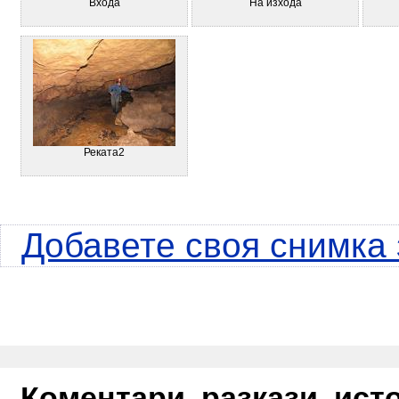
Входа
На изхода
Реката2
Добавете своя снимка
Коментари, разкази, ис