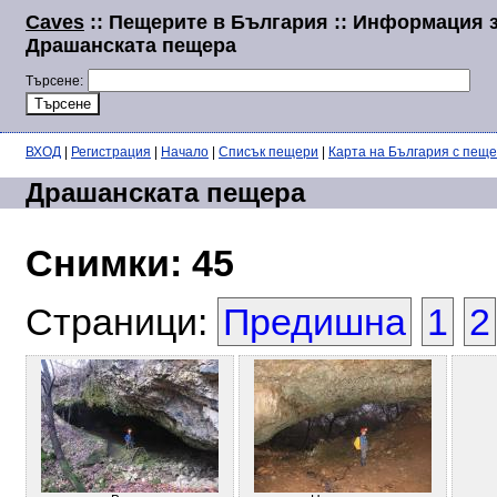
Caves
:: Пещерите в България :: Информация 
Драшанската пещера
Търсене:
ВХОД
|
Регистрация
|
Начало
|
Списък пещери
|
Карта на България с пещ
Драшанската пещера
Снимки: 45
Страници:
Предишна
1
2