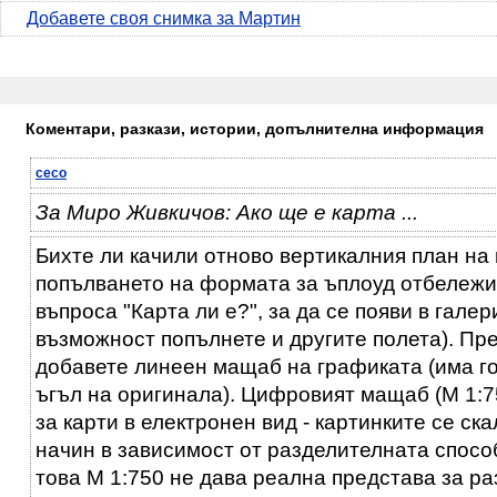
Добавете своя снимка за Мартин
Коментари, разкази, истории, допълнителна информация
ceco
За Миро Живкичов: Ако ще е карта ...
Бихте ли качили отново вертикалния план на 
попълването на формата за ъплоуд отбележи
въпроса "Карта ли е?", за да се появи в галер
възможност попълнете и другите полета). Пр
добавете линеен мащаб на графиката (има го
ъгъл на оригинала). Цифровият мащаб (М 1:7
за карти в електронен вид - картинките се ск
начин в зависимост от разделителната спосо
това М 1:750 не дава реална представа за ра