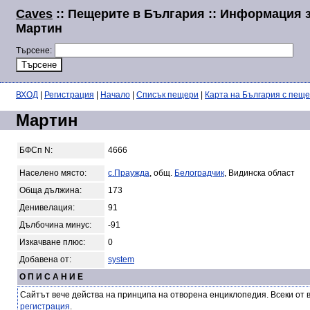
Caves
:: Пещерите в България :: Информация 
Мартин
Търсене:
ВХОД
|
Регистрация
|
Начало
|
Списък пещери
|
Карта на България с пещ
Мартин
БФСп N:
4666
Населено място:
с.Праужда
, общ.
Белоградчик
, Видинска област
Обща дължина:
173
Денивелация:
91
Дълбочина минус:
-91
Изкачване плюс:
0
Добавена от:
system
О П И С А Н И Е
Сайтът вече действа на принципа на отворена енциклопедия. Всеки от 
регистрация
.