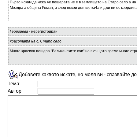
Пьрво искам да кажа 4е пещерата не е в землището на Старо село а на
Мездра а община Роман, и след некои ден ще ка4а и джи пи ес координ
Георгиева
- нерегистриран
красотата на с. Старо село
Много красива пещера "Великанските очи" но в същото време много стр
Добавете каквото искате, но моля ви - спазвайте д
Тема:
Автор: