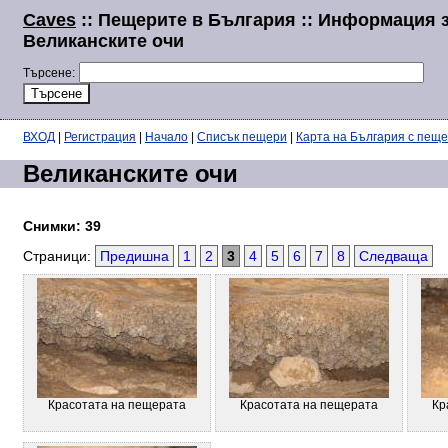
Caves
:: Пещерите в България :: Информация 
Великанските очи
Търсене:
ВХОД
|
Регистрация
|
Начало
|
Списък пещери
|
Карта на България с пещ
Великанските очи
Снимки: 39
Страници:
Предишна
1
2
3
4
5
6
7
8
Следваща
Красотата на пещерата
Красотата на пещерата
Кр