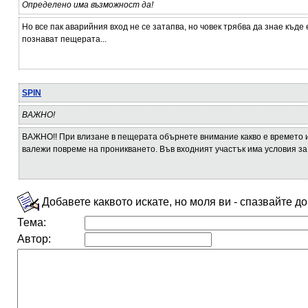
Определено има възможност да!
Но все пак аварийния вход не се затапва, но човек трябва да знае къде 
познават пещерата...
SPIN
ВАЖНО!
ВАЖНО!! При влизане в пещерата обърнете внимание какво е времето и
валежи повреме на проникването. Във входният участък има условия за
Добавете каквото искате, но моля ви - спазвайте д
Тема:
Автор: