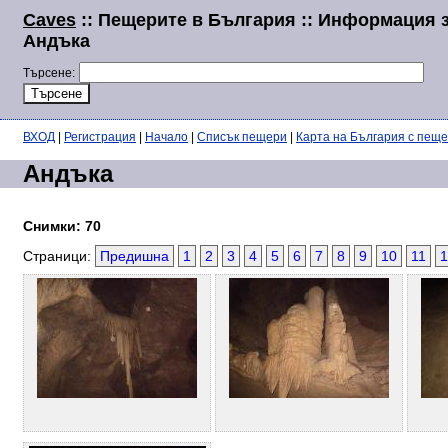
Caves
:: Пещерите в България :: Информация 
Андъка
Търсене:
ВХОД
|
Регистрация
|
Начало
|
Списък пещери
|
Карта на България с пещ
Андъка
Снимки: 70
Страници:
Предишна
1
2
3
4
5
6
7
8
9
10
11
1