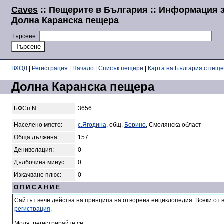
Caves
:: Пещерите в България :: Информация 
Долна Каранска пещера
Търсене:
ВХОД
|
Регистрация
|
Начало
|
Списък пещери
|
Карта на България с пещ
Долна Каранска пещера
БФСп N:
3656
Населено място:
с.Ягодина
, общ.
Борино
, Смолянска област
Обща дължина:
157
Денивелация:
0
Дълбочина минус:
0
Изкачване плюс:
0
О П И С А Н И Е
Сайтът вече действа на принципа на отворена енциклопедия. Всеки от 
регистрация
.
Моля, регистрирайте се.