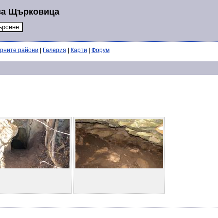
 за Щърковица
ерните райони
|
Галерия
|
Карти
|
Форум