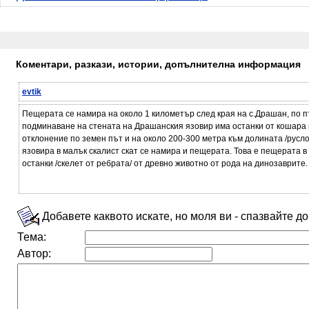
Коментари, разкази, истории, допълнителна информация
evtik
Пещерата се намира на около 1 километър след края на с.Драшан, по п
подминаване на стената на Драшанския язовир има останки от кошара в
отклонение по земен път и на около 200-300 метра към долината /русло
язовира в малък скалист скат се намира и пещерата. Това е пещерата в 
останки /скелет от ребрата/ от древно животно от рода на динозаврите.
Добавете каквото искате, но моля ви - спазвайте д
Тема:
Автор: