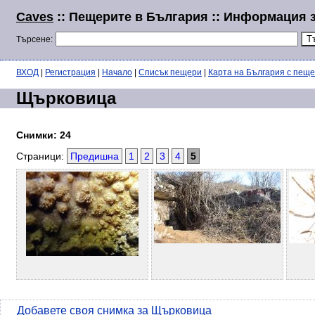
Caves
:: Пещерите в България :: Информация
Търсене:
ВХОД
|
Регистрация
|
Начало
|
Списък пещери
|
Карта на България с пещ
Щърковица
Снимки: 24
Страници:
Предишна
1
2
3
4
5
Добавете своя снимка за Щърковица