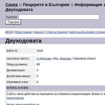
Caves
:: Пещерите в България :: Информация 
Двуходовата
Търсене:
ВХОД
|
Регистрация
|
Начало
|
Списък пещери
|
Карта на България с пещ
Двуходовата
БФСп N:
3334
Населено място:
гр.Дряново
, общ.
Дряново
, Габровска област
Обща дължина:
68
Денивелация:
0
Дълбочина минус:
0
Изкачване плюс:
0
О П И С А Н И Е
Сайтът вече действа на принципа на отворена енциклопедия. Всеки от 
регистрация
.
Моля, регистрирайте се.