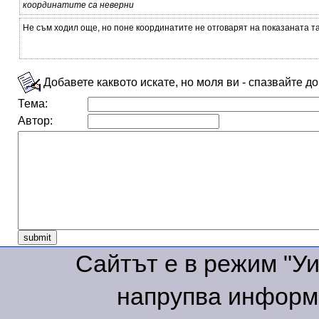
координатите са неверни
Не съм ходил още, но поне координатите не отговарят на показаната т
Добавете каквото искате, но моля ви - спазвайте д
Тема:
Автор:
Сайтът е в режим "Уик
напрупва информа