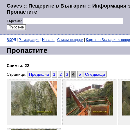
Caves
:: Пещерите в България :: Информация 
Пропастите
Търсене:
ВХОД
|
Регистрация
|
Начало
|
Списък пещери
|
Карта на България с пещ
Пропастите
Снимки: 22
Страници:
Предишна
1
2
3
4
5
Следваща