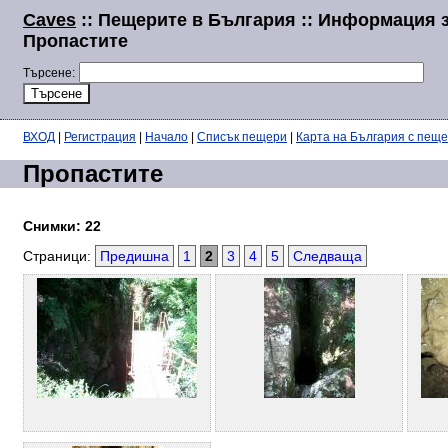
Caves
:: Пещерите в България :: Информация 
Пропастите
Търсене:
ВХОД
|
Регистрация
|
Начало
|
Списък пещери
|
Карта на България с пещ
Пропастите
Снимки: 22
Страници:
Предишна
1
2
3
4
5
Следваща