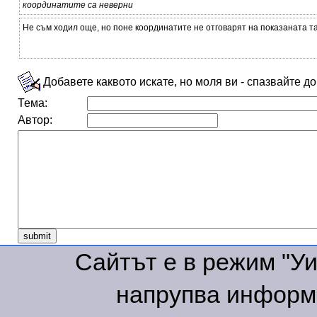
координатите са неверни
Не съм ходил още, но поне координатите не отговарят на показаната т
Добавете каквото искате, но моля ви - спазвайте д
Тема:
Автор:
Сайтът е в режим "Уик
напрупва информа