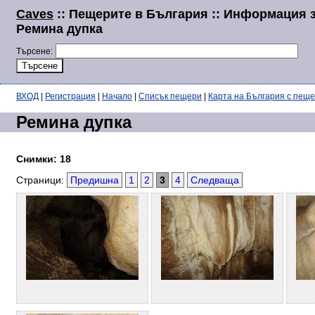
Caves
:: Пещерите в България :: Информация 
Ремина дупка
Търсене:
ВХОД
|
Регистрация
|
Начало
|
Списък пещери
|
Карта на България с пещ
Ремина дупка
Снимки: 18
Страници:
Предишна
1
2
3
4
Следваща